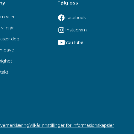
ny
Følg oss
m vi er
Facebook
vi gjør
Instagram
asjer deg
YouTube
en gave
ighet
takt
vernerklæring
Vilkår
Innstillinger for informasjonskapsler