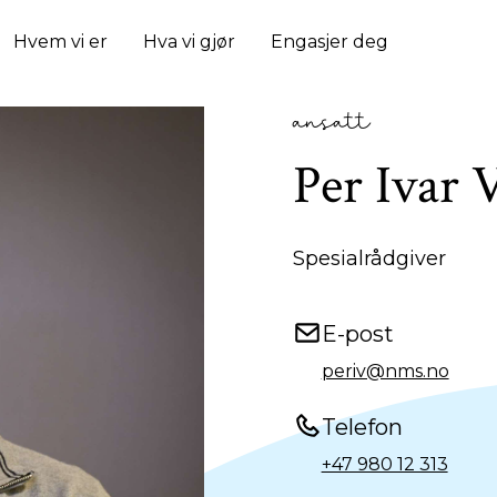
Hvem vi er
Hva vi gjør
Engasjer deg
ansatt
Per Ivar 
Spesialrådgiver
E-post
periv@nms.no
Telefon
+47 980 12 313