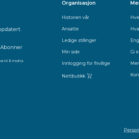
Organisasjon
Me
Historien vår
Hve
Ansatte
Hva 
ppdatert.
Ledige stillinger
Eng
Min side
Gi 
e til å motta
Innlogging for frivillige
Men
Kon
Nettbutikk
Person