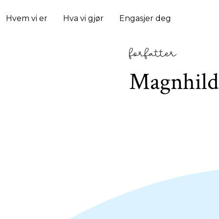
Hvem vi er
Hva vi gjør
Engasjer deg
forfatter
Magnhild