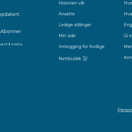
Historien vår
Hve
Ansatte
Hva 
ppdatert.
Ledige stillinger
Eng
Min side
Gi 
e til å motta
Innlogging for frivillige
Men
Kon
Nettbutikk
Person