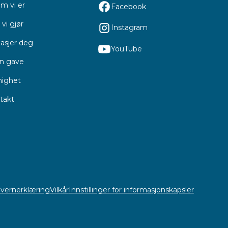
m vi er
Facebook
vi gjør
Instagram
asjer deg
YouTube
en gave
ighet
takt
vernerklæring
Vilkår
Innstillinger for informasjonskapsler