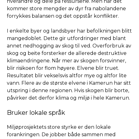
hverandre og dele på ressursene. Men når det
kommer store mengder av dyr fra nabolandene
forrykkes balansen og det oppstår konflikter.
I enkelte byer og landsbyer har befolkningen blitt
mangedoblet. Dette gir utfordringer med blant
annet nedhogging av skog til ved. Overforbruk av
skog og beite forsterker de allerede destruktive
klimaendringene. Når mer av skogen forsvinner,
blir risikoen for flom høyere. Elvene blir truet.
Resultatet blir vekselsvis altfor mye og altfor lite
vann. Flere av de største elvene i Kamerun har sitt
utspring i denne regionen. Hvis skogen blir borte,
påvirker det derfor klima og miljø i hele Kamerun.
Bruker lokale språk
Miljøprosjektets store styrke er den lokale
forankringen. De jobber både sammen med