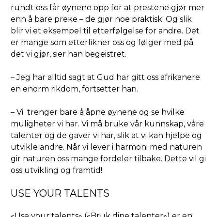
rundt oss får øynene opp for at prestene gjør mer
enn å bare preke – de gjør noe praktisk. Og slik
blir vi et eksempel til etterfølgelse for andre. Det
er mange som etterlikner oss og følger med på
det vi gjør, sier han begeistret.
– Jeg har alltid sagt at Gud har gitt oss afrikanere
en enorm rikdom, fortsetter han.
– Vi trenger bare å åpne øynene og se hvilke
muligheter vi har. Vi må bruke vår kunnskap, våre
talenter og de gaver vi har, slik at vi kan hjelpe og
utvikle andre. Når vi lever i harmoni med naturen
gir naturen oss mange fordeler tilbake. Dette vil gi
oss utvikling og framtid!
USE YOUR TALENTS
«Use your talents» («Bruk dine talenter») er en