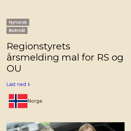
Nynorsk
Bokmål
Regionstyrets
årsmelding mal for RS og
OU
Last ned
Norge