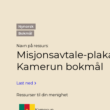
Nynorsk
Bokmål
Navn på ressurs:
Misjonsavtale-plak
Kamerun bokmål
Last ned
Ressurser til din menighet
Kamerun