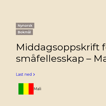
Nynorsk
Bokmål
Middagsoppskrift f
småfellesskap – Ma
Last ned
Mali