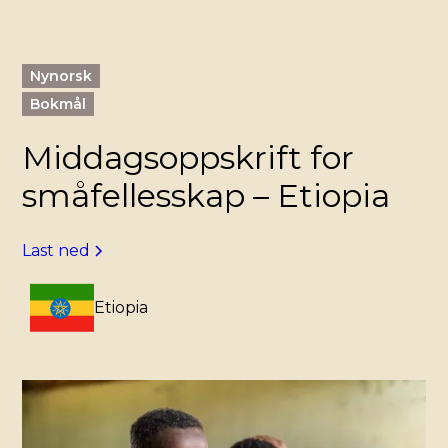
Nynorsk
Bokmål
Middagsoppskrift for
småfellesskap – Etiopia
Last ned
Etiopia