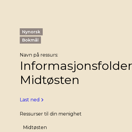
Nynorsk
Bokmål
Navn på ressurs:
Informasjonsfolde
Midtøsten
Last ned
Ressurser til din menighet
Midtøsten