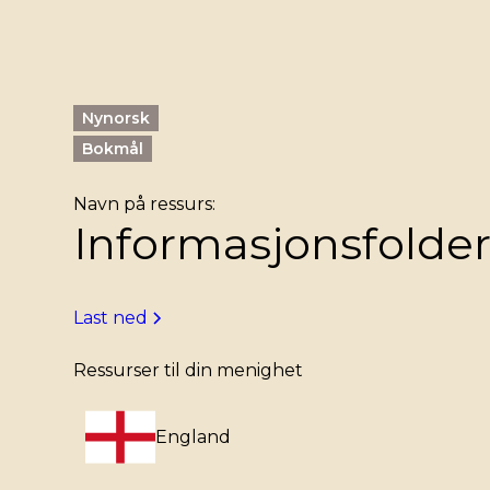
Nynorsk
Bokmål
Navn på ressurs:
Informasjonsfolde
Last ned
Ressurser til din menighet
England