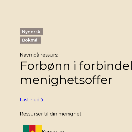
Nynorsk
Bokmål
Navn på ressurs:
Forbønn i forbind
menighetsoffer
Last ned
Ressurser til din menighet
Kamerun