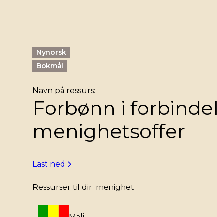
Nynorsk
Bokmål
Navn på ressurs:
Forbønn i forbind
menighetsoffer
Last ned
Ressurser til din menighet
Mali