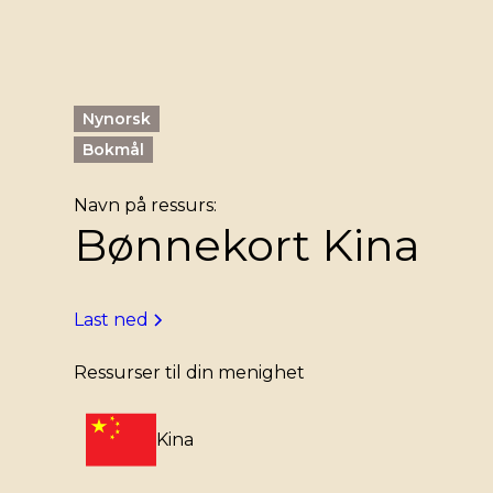
Nynorsk
Bokmål
Navn på ressurs:
Bønnekort Kina
Last ned
Ressurser til din menighet
Kina