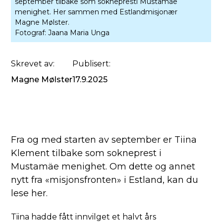
september tilbake som soknepresti Mustamáe
menighet. Her sammen med Estlandmisjonær
Magne Mølster.
Fotograf:
Jaana Maria Unga
Skrevet av:
Publisert:
Magne Mølster
17.9.2025
Fra og med starten av september er Tiina
Klement tilbake som sokneprest i
Mustamäe menighet. Om dette og annet
nytt fra «misjonsfronten» i Estland, kan du
lese her.
Tiina hadde fått innvilget et halvt års