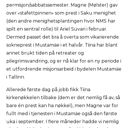
permisjon/sabbatssemester. Magne (Mølster) gav
over «stafettpinnen» som prest i Saku menighet
(den andre menighetsplantingen hvor NMS har
spilt en sentral rolle) til Ariel Süvari i februar.
Dermed passet det bra å overta som vikarierende
sokneprest i Mustamäe i et halvår. Tiina har blant
annet brukt tiden på retreater og
pilegrimsvandring, og er nå klar for en ny periode i
et utfordrende misjonsarbeid i bydelen Mustamäe
i Tallinn.
Allerede første dag på jobb fikk Tiina
kirkenøkkelen tilbake (dem er det nemlig få av, så
bare én prest kan ha nøkkel), men Magne var for
fullt med i tjenesten i Mustamäe også den første
uka i september. I flere måneder hadde vi nemlig