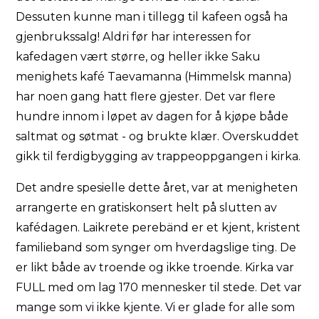
Dessuten kunne man i tillegg til kafeen også ha
gjenbrukssalg! Aldri før har interessen for
kafedagen vært større, og heller ikke Saku
menighets kafé Taevamanna (Himmelsk manna)
har noen gang hatt flere gjester. Det var flere
hundre innom i løpet av dagen for å kjøpe både
saltmat og søtmat - og brukte klær. Overskuddet
gikk til ferdigbygging av trappeoppgangen i kirka.
Det andre spesielle dette året, var at menigheten
arrangerte en gratiskonsert helt på slutten av
kafédagen. Laikrete perebänd er et kjent, kristent
familieband som synger om hverdagslige ting. De
er likt både av troende og ikke troende. Kirka var
FULL med om lag 170 mennesker til stede. Det var
mange som vi ikke kjente. Vi er glade for alle som