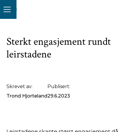
Sterkt engasjement rundt
leirstadene
Skrevet av:
Publisert:
Trond Hjorteland
29.6.2023
Leirstadene skapte størst engasjement då