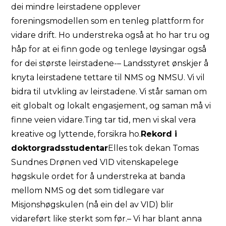
dei mindre leirstadene opplever
foreningsmodellen som en tenleg plattform for
vidare drift. Ho understreka også at ho har tru og
håp for at ei finn gode og tenlege løysingar også
for dei største leirstadene-– Landsstyret ønskjer å
knyta leirstadene tettare til NMS og NMSU. Vi vil
bidra til utvkling av leirstadene. Vi står saman om
eit globalt og lokalt engasjement, og saman må vi
finne veien vidare.Ting tar tid, men vi skal vera
kreative og lyttende, forsikra ho.
Rekord i
doktorgradsstudentar
Elles tok dekan Tomas
Sundnes Drønen ved VID vitenskapelege
høgskule ordet for å understreka at banda
mellom NMS og det som tidlegare var
Misjonshøgskulen (nå ein del av VID) blir
vidareført like sterkt som før.– Vi har blant anna