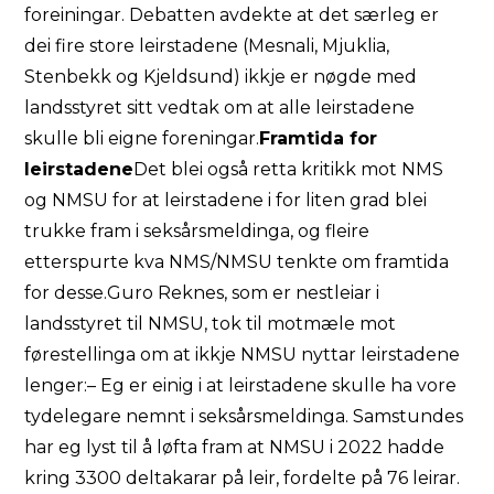
foreiningar. Debatten avdekte at det særleg er
dei fire store leirstadene (Mesnali, Mjuklia,
Stenbekk og Kjeldsund) ikkje er nøgde med
landsstyret sitt vedtak om at alle leirstadene
skulle bli eigne foreningar.
Framtida for
leirstadene
Det blei også retta kritikk mot NMS
og NMSU for at leirstadene i for liten grad blei
trukke fram i seksårsmeldinga, og fleire
etterspurte kva NMS/NMSU tenkte om framtida
for desse.Guro Reknes, som er nestleiar i
landsstyret til NMSU, tok til motmæle mot
førestellinga om at ikkje NMSU nyttar leirstadene
lenger:– Eg er einig i at leirstadene skulle ha vore
tydelegare nemnt i seksårsmeldinga. Samstundes
har eg lyst til å løfta fram at NMSU i 2022 hadde
kring 3300 deltakarar på leir, fordelte på 76 leirar.