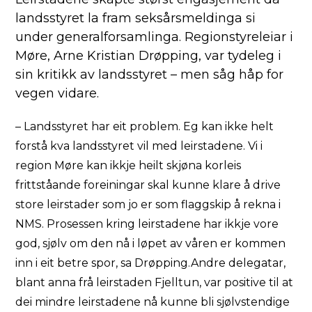
landsstyret la fram seksårsmeldinga si
under generalforsamlinga. Regionstyreleiar i
Møre, Arne Kristian Drøpping, var tydeleg i
sin kritikk av landsstyret – men såg håp for
vegen vidare.
– Landsstyret har eit problem. Eg kan ikke helt
forstå kva landsstyret vil med leirstadene. Vi i
region Møre kan ikkje heilt skjøna korleis
frittståande foreiningar skal kunne klare å drive
store leirstader som jo er som flaggskip å rekna i
NMS. Prosessen kring leirstadene har ikkje vore
god, sjølv om den nå i løpet av våren er kommen
inn i eit betre spor, sa Drøpping.Andre delegatar,
blant anna frå leirstaden Fjelltun, var positive til at
dei mindre leirstadene nå kunne bli sjølvstendige