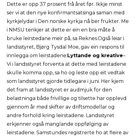
Dette er opp 37 prosent frå året før. Ikkje minst
ser vi at den nye konfirmantsatsinga saman med
kyrkjelydar i Den norske kyrkja nå ber frukter. Me
i NMSU tenkjer at dette er ein en bra måte å
bruke leirstedane meir på, sa Reknes.Også leiar i
landsstyret, Bjørg Tysdal Moe, gav ein respons til
innlegga om leirstadene:
Lyttande og kreative
–
Vi i landsstyret forventa at dette med leirstadene
skulle komma opp, sa ho og leste opp eit vedtak
som landsstyret gjorde tidlegare i juni. Her kjem
det fram at landsstyret er audmjuk for den
belastninga både frivillige og tilsette har opplevd
gjennom år med skifter av driftsmodellar og
andre forhold kring leirstadene. Landsstyret
erkjenner også manglande oppfølging av
leirstadene. Samstundes registrerte ho at fleire av