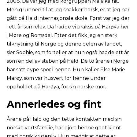
2008. Da var jeg med korgruppen Malaika hit.
Men grunnen til at jeg snakker norsk, er at jeg har
gått på Hald internasjonale skole. Først var jeg der
i ett år som elev. Da hadde vi praksis på Harøya her
i Møre og Romsdal. Etter det fikk jeg en sterk
tilknytning til Norge og denne delen av landet,
sier Sophie, som forteller at hun også hadde ett år
som en del av staben på Hald. De to årene i Norge
har satt dype spor i henne. Hun kaller Else Marie
Marøy, som var husvert for henne under
oppholdet på Harøya, for sin norske mor.
Annerledes og fint
Årene på Hald og den tette kontakten med sin
norske vertsfamilie, har gjort henne godt kjent
med norsk kristenliv. Hun medgir at dette er