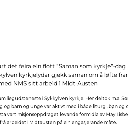
art det feira ein flott "Saman som kyrkje"-dag 
kylven kyrkjelydar gjekk saman om å løfte fr
med NMS sitt arbeid i Midt-Austen
miliegudsteneste i Sykkylven kyrkje. Her deltok m.a. 
g og barn og unge var aktivt med i både liturgi, bøn og 
 vart misjonsoppdraget levande formidla av May Lisbet
rå arbeidet i Midtausten på ein engasjerande måte.