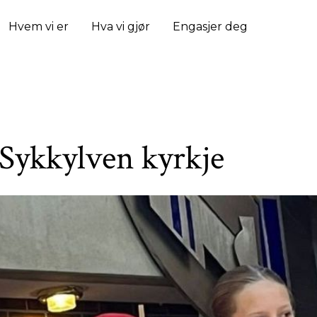
Hvem vi er
Hva vi gjør
Engasjer deg
Sykkylven kyrkje