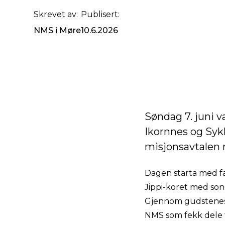
Skrevet av:
Publisert:
NMS i Møre
10.6.2026
Søndag 7. juni v
Ikornnes og Syk
misjonsavtalen 
Dagen starta med fa
Jippi-koret med son
Gjennom gudstenesta
NMS som fekk dele f