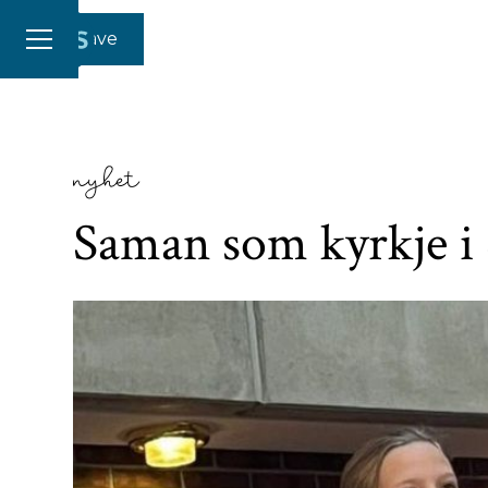
Gi en gave
nyhet
Saman som kyrkje i 