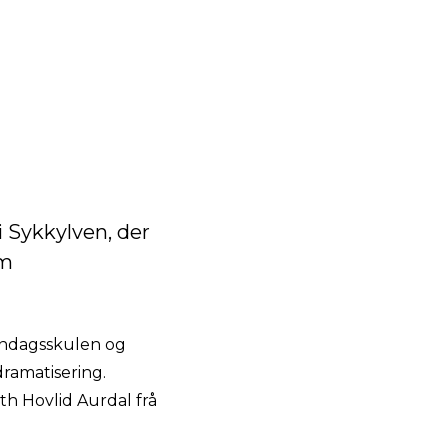
i Sykkylven, der
am
Søndagsskulen og
dramatisering.
h Hovlid Aurdal frå