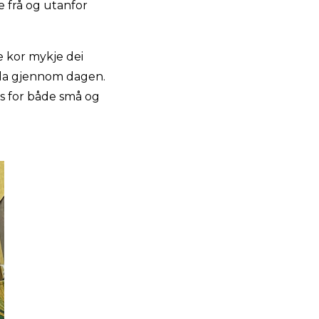
 frå og utanfor
e kor mykje dei
idla gjennom dagen.
us for både små og