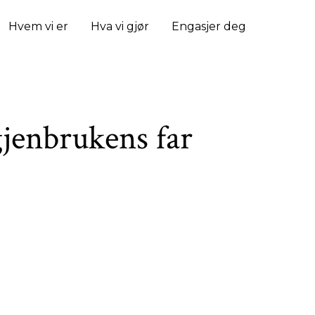
Hvem vi er
Hva vi gjør
Engasjer deg
jenbrukens far