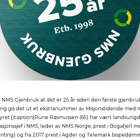
er NMS Gjenbruk at det er 25 år siden den første gjenbr
ing gis det ut et ekstranummer av Misjonstidende med m
ret.[/caption]Rune Rasmussen (65) har vært landsung
sjonssjef i NMS, leder av NMS Norge, prest i Bogafjell 
ting) og fra 2017 prest i Agder og Telemark bispedømm