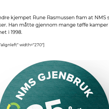
ndre kjempet Rune Rasmussen fram at NMS sk
er. Han måtte gjennom mange tøffe kamper f
et i 1998.
="alignleft" width="270"]