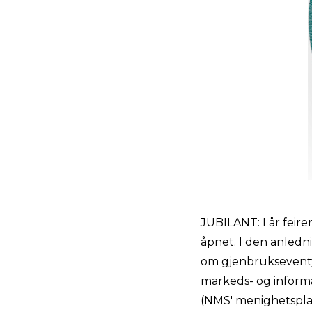
JUBILANT: I år feir
åpnet. I den anledn
om gjenbrukseventy
markeds- og informa
(NMS' menighetsplan