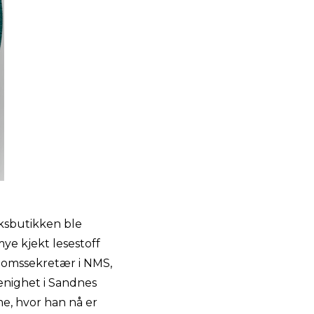
uksbutikken ble
ye kjekt lesestoff
domssekretær i NMS,
menighet i Sandnes
e, hvor han nå er