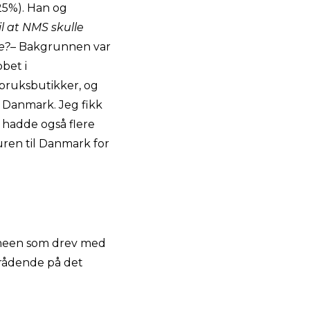
(25%). Han og
il at NMS skulle
e?
– Bakgrunnen var
bet i
bruksbutikker, og
 Danmark. Jeg fikk
 hadde også flere
uren til Danmark for
armeen som drev med
erådende på det