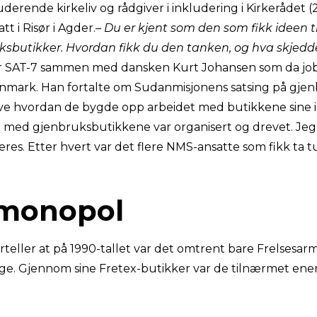
luderende kirkeliv og rådgiver i inkludering i Kirkerådet 
tt i Risør i Agder.
– Du er kjent som den som fikk ideen t
ksbutikker. Hvordan fikk du den tanken, og hva skjedd
t for SAT-7 sammen med dansken Kurt Johansen som da job
nmark. Han fortalte om Sudanmisjonens satsing på gjen
eve hvordan de bygde opp arbeidet med butikkene sine i
 med gjenbruksbutikkene var organisert og drevet. Jeg
res. Etter hvert var det flere NMS-ansatte som fikk ta t
-monopol
teller at på 1990-tallet var det omtrent bare Frelses
rge. Gjennom sine Fretex-butikker var de tilnærmet en