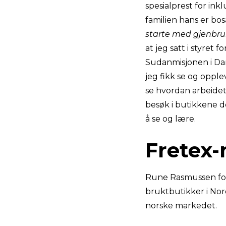
spesialprest for ink
familien hans er bosa
starte med gjenbru
at jeg satt i styre
Sudanmisjonen i Da
jeg fikk se og oppl
se hvordan arbeidet
besøk i butikkene de
å se og lære.
Fretex
Rune Rasmussen for
bruktbutikker i No
norske markedet.