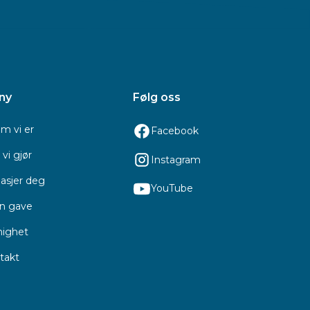
ny
Følg oss
m vi er
Facebook
vi gjør
Instagram
asjer deg
YouTube
en gave
ighet
takt