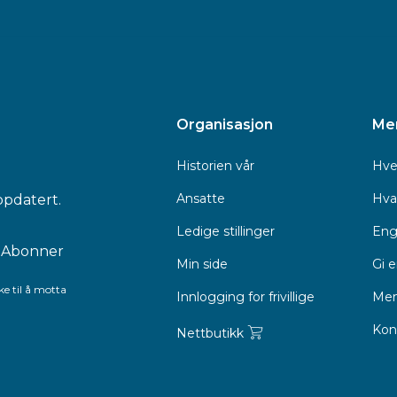
Organisasjon
Me
Historien vår
Hve
Ansatte
Hva 
ppdatert.
Ledige stillinger
Eng
Min side
Gi 
e til å motta
Innlogging for frivillige
Men
Kon
Nettbutikk