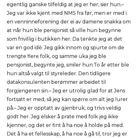
egentlig ganske tilfeldig at jeg er her, sier hun.–
Jeg var ikke kjent med NMS fra før, men er med i
en venninneforening der ei av damene snakka om
at når hun ble pensjonist så ville hun begynne
som frivillig i butikken her. Da tenkte jeg at det
var en god idè. Jeg gikk innom og spurte om de
trengte flere folk, og samme uka jeg ble
pensjonist, begynte jeg, smiler hun.To år etter ble
hun altså valgt til styreleder. Den tidligere
datakonsulenten berømmer arbeidet til
forgjengeren sin.– Jeg er utrolig glad for at Jens
fortsatt er med, så jeg kan spørre om alt jeg lurer
på.– Jeg er opptatt av gjenbruk, og trivs veldig
godt her. Jeg elsker å prate med folk jeg ikke
kjenner, og det er fint å ha noe å holde på med.
Det å ha et fellesskap, å ha noe å gå til, tror jeg er