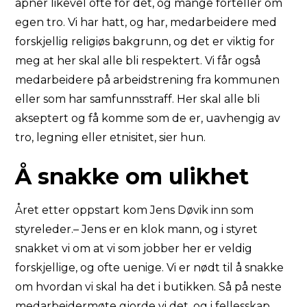
åpner likevel ofte for det, og mange forteller om
egen tro. Vi har hatt, og har, medarbeidere med
forskjellig religiøs bakgrunn, og det er viktig for
meg at her skal alle bli respektert. Vi får også
medarbeidere på arbeidstrening fra kommunen
eller som har samfunnsstraff. Her skal alle bli
akseptert og få komme som de er, uavhengig av
tro, legning eller etnisitet, sier hun.
Å snakke om ulikhet
Året etter oppstart kom Jens Døvik inn som
styreleder.– Jens er en klok mann, og i styret
snakket vi om at vi som jobber her er veldig
forskjellige, og ofte uenige. Vi er nødt til å snakke
om hvordan vi skal ha det i butikken. Så på neste
medarbeidermøte gjorde vi det, og i fellesskap