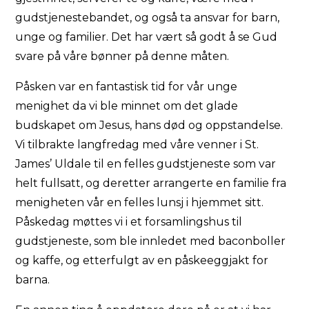
gudstjenestebandet, og også ta ansvar for barn,
unge og familier. Det har vært så godt å se Gud
svare på våre bønner på denne måten.
Påsken var en fantastisk tid for vår unge
menighet da vi ble minnet om det glade
budskapet om Jesus, hans død og oppstandelse.
Vi tilbrakte langfredag ​​med våre venner i St.
James’ Uldale til en felles gudstjeneste som var
helt fullsatt, og deretter arrangerte en familie fra
menigheten vår en felles lunsj i hjemmet sitt.
Påskedag møttes vi i et forsamlingshus til
gudstjeneste, som ble innledet med baconboller
og kaffe, og etterfulgt av en påskeeggjakt for
barna.