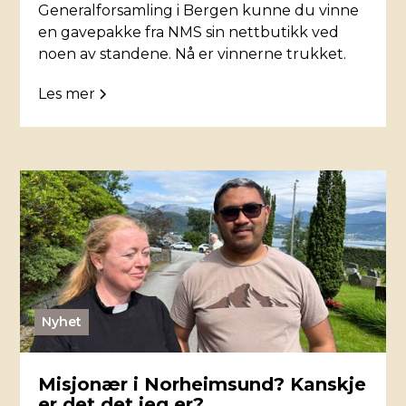
Generalforsamling i Bergen kunne du vinne
en gavepakke fra NMS sin nettbutikk ved
noen av standene. Nå er vinnerne trukket.
Les mer
Nyhet
Misjonær i Norheimsund? Kanskje
er det det jeg er?