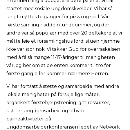
En annen ting å oppdatere dere på er at vi har
startet med sosiale ungdomskvelder. Vi har så
langt møttes to ganger for pizza og spill. Vår
første samling hadde ni ungdommer, og den
andre var så populær med over 20 deltakere at vi
måtte leie et forsamlingshus fordi stuen hjemme
ikke var stor nok! Vi takker Gud for overraskelsen
med å få så mange 11-17-åringer til menigheten
vår, og ber om at de enten kommer til tro for
første gang eller kommer nærmere Herren.
Vi har fortsatt å støtte og samarbeide med andre
lokale menigheter på forskjellige måter,
organisert førstehjelpstrening, gitt ressurser,
støttet ungdomsarbeid og tilbydd
barneaktiviteter på
ungdomsarbeiderkonferansen ledet av Network