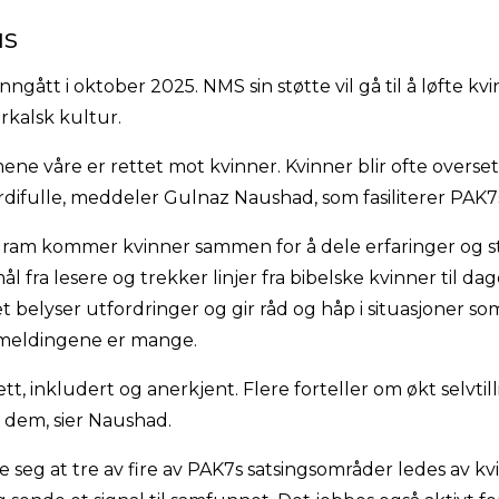
us
nngått i oktober 2025. NMS sin støtte vil gå til å løfte 
arkalsk kultur.
ne våre er rettet mot kvinner. Kvinner blir ofte oversett,
erdifulle, meddeler Gulnaz Naushad, som fasiliterer PAK7
ram kommer kvinner sammen for å dele erfaringer og s
l fra lesere og trekker linjer fra bibelske kvinner til da
et belyser utfordringer og gir råd og håp i situasjoner s
kemeldingene er mange.
ett, inkludert og anerkjent. Flere forteller om økt selvtill
 dem, sier Naushad.
 seg at tre av fire av PAK7s satsingsområder ledes av kvi