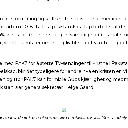
irekte formidling og kulturell sensitivitet har medieorg
starten i 2018. Tall fra pakistansk gallup forteller at de 
4% var fra andre trosretninger. Samtidig nådde sosiale med
, 40 000 samtaler om tro og liv ble holdt via chat og d
 med PAK7 for å støtte TV-sendinger til kristne i Pakista
pelskap, blir det tydeligere for andre hva en kristen er. V
ten og tror PAK7 kan formidle Guds kjærlighet og medm
istan, sier generalsekretær Helge Gaard.
 S. Gaard ser fram til samarbeid i Pakistan. Foto: Maria Indrøy