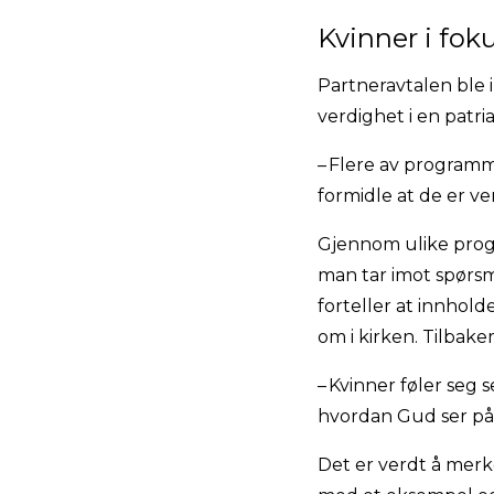
Kvinner i fok
Partneravtalen ble i
verdighet i en patri
– Flere av programme
formidle at de er v
Gjennom ulike prog
man tar imot spørsmå
forteller at innhold
om i kirken. Tilba
– Kvinner føler seg s
hvordan Gud ser på
Det er verdt å merke