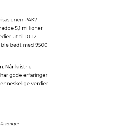
anisasjonen PAK7
hadde 5,1 millioner
ier ut til 10-12
et ble bedt med 9500
n. Når kristne
i har gode erfaringer
enneskelige verdier
 Risanger