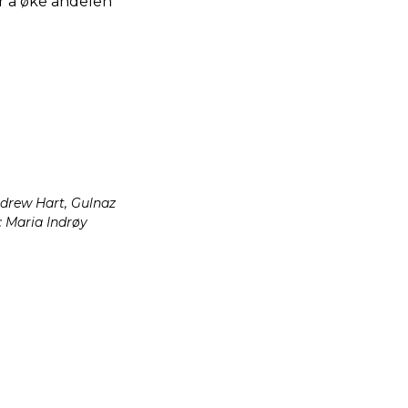
or å øke andelen
ndrew Hart, Gulnaz
 Maria Indrøy