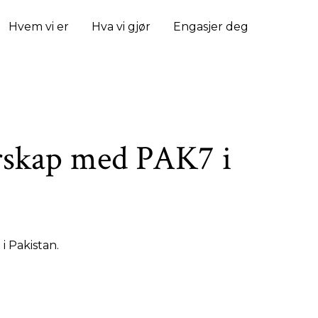
Hvem vi er
Hva vi gjør
Engasjer deg
rskap med PAK7 i