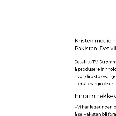
Kristen mediemi
Pakistan. Det vi
Satellitt-TV. Strøm
å produsere innhold
hvor direkte evange
sterkt marginalisert.
Enorm rekke
– Vi har laget noen 
å se Pakistan bli fo