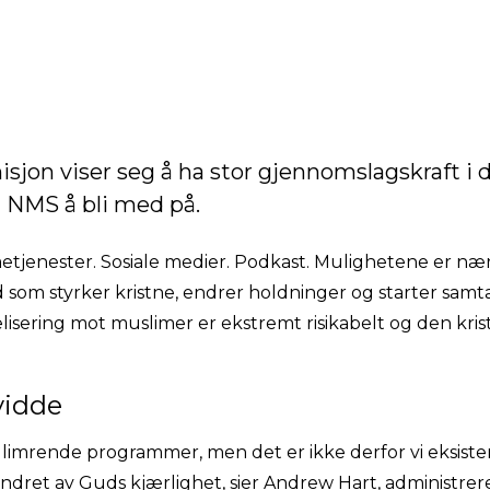
sjon viser seg å ha stor gjennomslagskraft i
l NMS å bli med på.
metjenester. Sosiale medier. Podkast. Mulighetene er n
 som styrker kristne, endrer holdninger og starter samt
lisering mot muslimer er ekstremt risikabelt og den kri
vidde
glimrende programmer, men det er ikke derfor vi eksistere
randret av Guds kjærlighet, sier Andrew Hart, administre