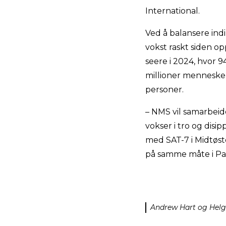
International.
Ved å balansere ind
vokst raskt siden opp
seere i 2024, hvor 9
millioner mennesker
personer.
– NMS vil samarbeide
vokser i tro og disip
med SAT-7 i Midtøs
på samme måte i Pak
Andrew Hart og Helge