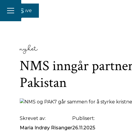
Gi en gave
nyhet
NMS inngår partne
Pakistan
Skrevet av:
Publisert:
Maria Indrøy Risanger
26.11.2025