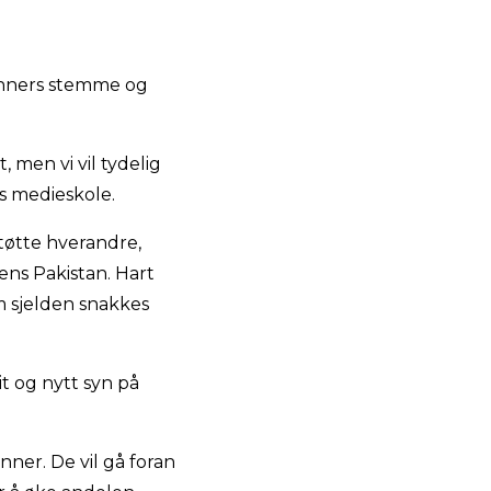
kvinners stemme og
 men vi vil tydelig
s medieskole.
tøtte hverandre,
gens Pakistan. Hart
om sjelden snakkes
it og nytt syn på
nner. De vil gå foran