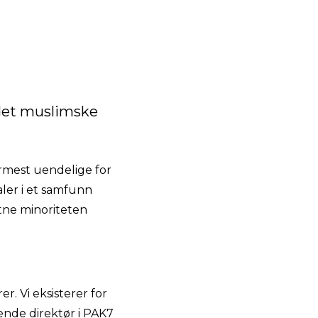
 det muslimske
ærmest uendelige for
aler i et samfunn
stne minoriteten
r. Vi eksisterer for
rende direktør i PAK7