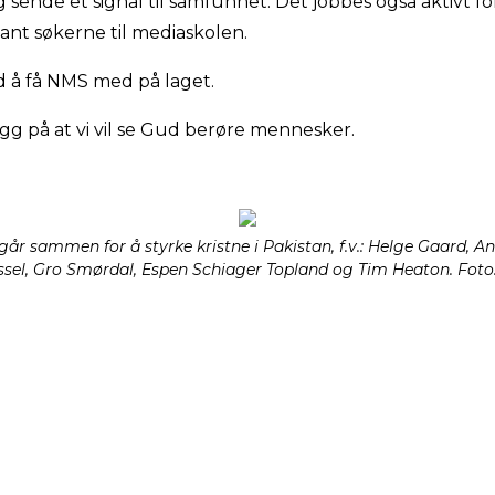
sende et signal til samfunnet. Det jobbes også aktivt f
lant søkerne til mediaskolen.
d å få NMS med på laget.
gg på at vi vil se Gud berøre mennesker.
r sammen for å styrke kristne i Pakistan, f.v.: Helge Gaard, A
el, Gro Smørdal, Espen Schiager Topland og Tim Heaton. Foto: