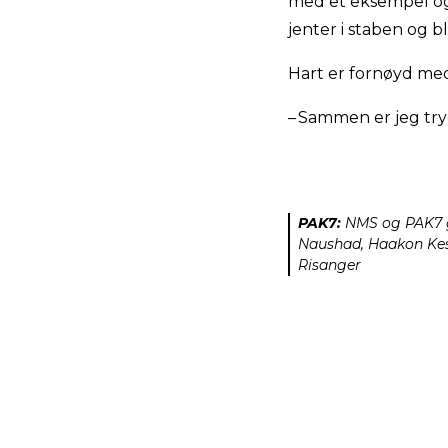
med et eksempel og 
jenter i staben og b
Hart er fornøyd me
– Sammen er jeg try
PAK7:
NMS og PAK7 gå
Naushad, Haakon Kess
Risanger