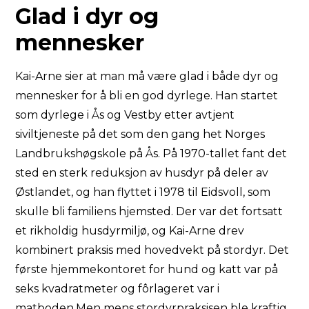
Glad i dyr og
mennesker
Kai-Arne sier at man må være glad i både dyr og
mennesker for å bli en god dyrlege. Han startet
som dyrlege i Ås og Vestby etter avtjent
siviltjeneste på det som den gang het Norges
Landbrukshøgskole på Ås. På 1970-tallet fant det
sted en sterk reduksjon av husdyr på deler av
Østlandet, og han flyttet i 1978 til Eidsvoll, som
skulle bli familiens hjemsted. Der var det fortsatt
et rikholdig husdyrmiljø, og Kai-Arne drev
kombinert praksis med hovedvekt på stordyr. Det
første hjemmekontoret for hund og katt var på
seks kvadratmeter og fôrlageret var i
matboden.Men mens stordyrpraksisen ble kraftig