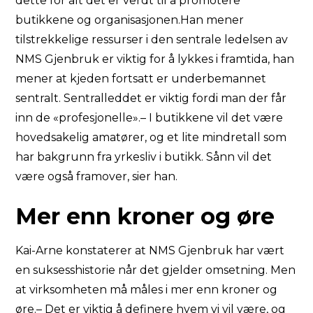
dette for alt det er verdt til å promotere
butikkene og organisasjonen.Han mener
tilstrekkelige ressurser i den sentrale ledelsen av
NMS Gjenbruk er viktig for å lykkes i framtida, han
mener at kjeden fortsatt er underbemannet
sentralt. Sentralleddet er viktig fordi man der får
inn de «profesjonelle».– I butikkene vil det være
hovedsakelig amatører, og et lite mindretall som
har bakgrunn fra yrkesliv i butikk. Sånn vil det
være også framover, sier han.
Mer enn kroner og øre
Kai-Arne konstaterer at NMS Gjenbruk har vært
en suksesshistorie når det gjelder omsetning. Men
at virksomheten må måles i mer enn kroner og
øre.– Det er viktig å definere hvem vi vil være, og