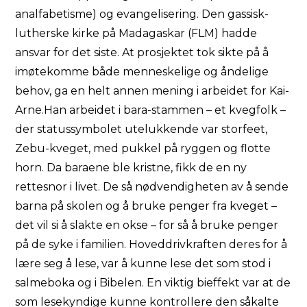
analfabetisme) og evangelisering. Den gassisk-
lutherske kirke på Madagaskar (FLM) hadde
ansvar for det siste. At prosjektet tok sikte på å
imøtekomme både menneskelige og åndelige
behov, ga en helt annen mening i arbeidet for Kai-
Arne.Han arbeidet i bara-stammen – et kvegfolk –
der statussymbolet utelukkende var storfeet,
Zebu-kveget, med pukkel på ryggen og flotte
horn. Da baraene ble kristne, fikk de en ny
rettesnor i livet. De så nødvendigheten av å sende
barna på skolen og å bruke penger fra kveget –
det vil si å slakte en okse – for så å bruke penger
på de syke i familien. Hoveddrivkraften deres for å
lære seg å lese, var å kunne lese det som stod i
salmeboka og i Bibelen. En viktig bieffekt var at de
som lesekyndige kunne kontrollere den såkalte