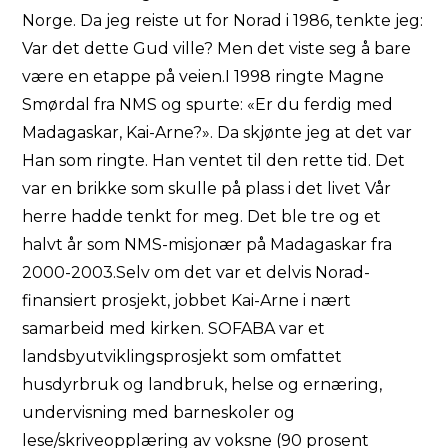
Norge. Da jeg reiste ut for Norad i 1986, tenkte jeg:
Var det dette Gud ville? Men det viste seg å bare
være en etappe på veien.I 1998 ringte Magne
Smørdal fra NMS og spurte: «Er du ferdig med
Madagaskar, Kai-Arne?». Da skjønte jeg at det var
Han som ringte. Han ventet til den rette tid. Det
var en brikke som skulle på plass i det livet Vår
herre hadde tenkt for meg. Det ble tre og et
halvt år som NMS-misjonær på Madagaskar fra
2000-2003.Selv om det var et delvis Norad-
finansiert prosjekt, jobbet Kai-Arne i nært
samarbeid med kirken. SOFABA var et
landsbyutviklingsprosjekt som omfattet
husdyrbruk og landbruk, helse og ernæring,
undervisning med barneskoler og
lese/skriveopplæring av voksne (90 prosent