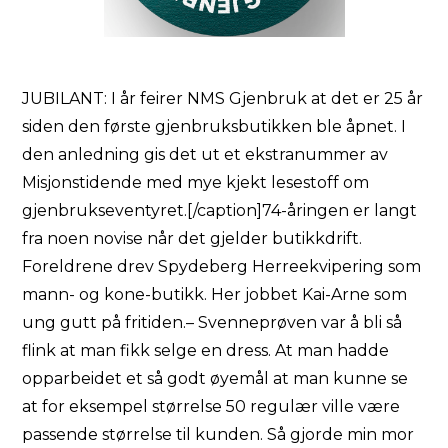
JUBILANT: I år feirer NMS Gjenbruk at det er 25 år
siden den første gjenbruksbutikken ble åpnet. I
den anledning gis det ut et ekstranummer av
Misjonstidende med mye kjekt lesestoff om
gjenbrukseventyret.[/caption]74-åringen er langt
fra noen novise når det gjelder butikkdrift.
Foreldrene drev Spydeberg Herreekvipering som
mann- og kone-butikk. Her jobbet Kai-Arne som
ung gutt på fritiden.– Svenneprøven var å bli så
flink at man fikk selge en dress. At man hadde
opparbeidet et så godt øyemål at man kunne se
at for eksempel størrelse 50 regulær ville være
passende størrelse til kunden. Så gjorde min mor