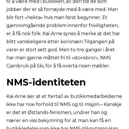
til å være med i butikken, all den tid de som
jobber der er så fornøyde med å være med. Man
blir fort «hekta» hvis man først begynner. Et
gjennomgående problem innenfor frivilligheten,
er å få nok folk. Kai-Arne synes å merke at det har
blitt vanskeligere etter koronaen.Tilgangen på
varer er stort sett god. Men to-tre ganger i året
har man gjerne måttet fri til «storebror», NMS
Gjenbruk på Ski, for å få overta noen møbler.
NMS-identiteten
Kai-Arne sier at et flertall av butikkmedarbeiderne
ikke har noe forhold til NMS og til misjon.– Kanskje
er det et Østlands-fenomen, undrer han og
nærer en viss bekymring for at man kan få en
butikkledelse som ikke har NMS-tilknytning.Han