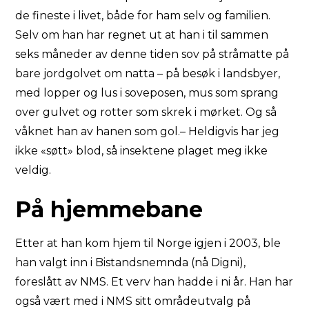
de fineste i livet, både for ham selv og familien.
Selv om han har regnet ut at han i til sammen
seks måneder av denne tiden sov på stråmatte på
bare jordgolvet om natta – på besøk i landsbyer,
med lopper og lus i soveposen, mus som sprang
over gulvet og rotter som skrek i mørket. Og så
våknet han av hanen som gol.– Heldigvis har jeg
ikke «søtt» blod, så insektene plaget meg ikke
veldig.
På hjemmebane
Etter at han kom hjem til Norge igjen i 2003, ble
han valgt inn i Bistandsnemnda (nå Digni),
foreslått av NMS. Et verv han hadde i ni år. Han har
også vært med i NMS sitt områdeutvalg på