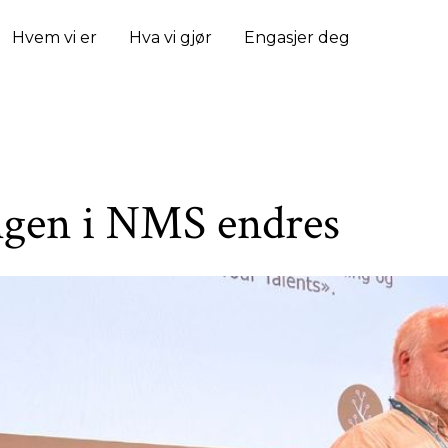
Hvem vi er
Hva vi gjør
Engasjer deg
gen i NMS endres