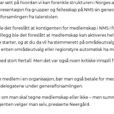
r sett på hvordan vi kan forenkle strukturen i Norges-a
sentasjon fra grupper og fellesskap på NMS sin genera
forsamlingen fra talerstolen.
 ble det foreslått at kontigenten for medlemskap i NMS i 
 tillegg ble det foreslått at medlemskap kan aktiveres helt
tarter, og at du da vil ha stemmerett på områdeutvalgsm
i enten områdeutvalg eller regionstyre automatisk ha 
d stort flertall. Men det var også noen kritiske innspill 
e medlem i en organisasjon, bør man også betale for me
v delegatene under generalforsamlingen.
ke om man skal tegne medlemskap eller ikke – men sum
nten velger man selv, presiserte Neergård.