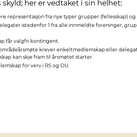
skyld; her er vedtaket i sin helhet:
e representasjon fra nye typer grupper (fellesskap) og
elegater istedenfor 1 fra alle innmeldte foreninger, gruppe
får valgfri kontingent.
mrådeårsmøte krever enkeltmedlemskap eller delegats
p kan skje fram til årsmøtet starter.
emskap for verv i RS og OU.