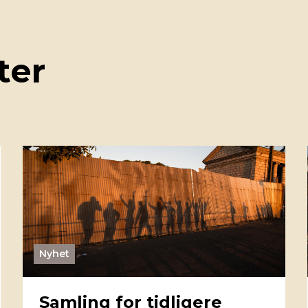
ter
Nyhet
Samling for tidligere