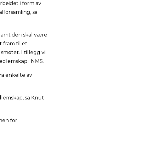
rbeidet i form av
lforsamling, sa
framtiden skal være
 fram til et
øtet. I tillegg vil
medlemskap i NMS.
fra enkelte av
dlemskap, sa Knut
men for