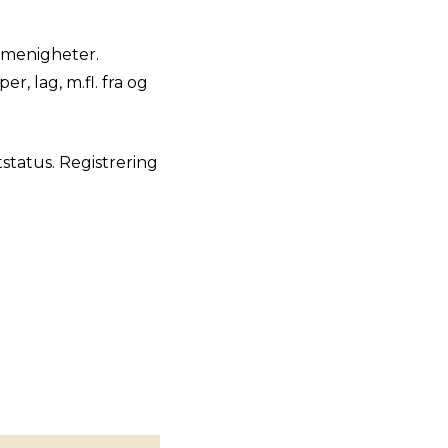
 menigheter.
r, lag, m.fl. fra og
tatus. Registrering