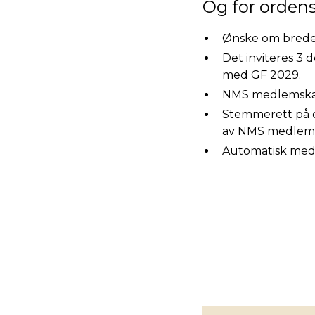
Og for ordens 
Ønske om breder
Det inviteres 3 d
med GF 2029.
NMS medlemskap 
Stemmerett på o
av NMS medlemska
Automatisk medl