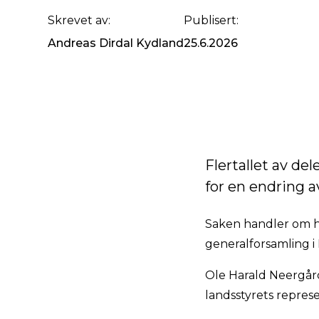
MEDLEMSKAP: Ole Harald Neergård la fram saken om
NMS Frivillighet (Norge).
Skrevet av:
Publisert:
Andreas Dirdal Kydland
25.6.2026
Flertallet av d
for en endring a
Saken handler om 
generalforsamling i
Ole Harald Neergård
landsstyrets repres