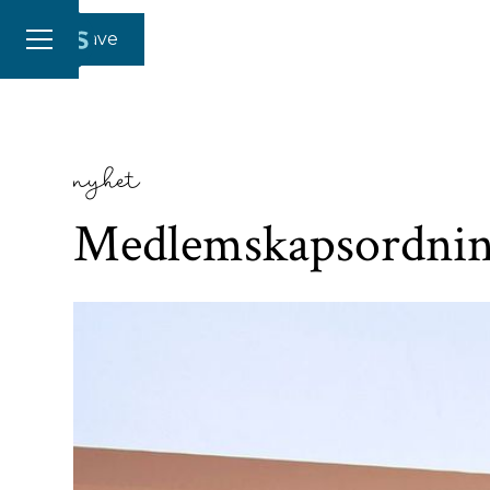
Gi en gave
nyhet
Medlemskapsordnin