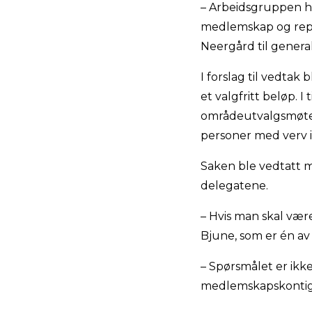
– Arbeidsgruppen ha
medlemskap og repre
Neergård til general
I forslag til vedtak
et valgfritt beløp. I
områdeutvalgsmøte s
personer med verv 
Saken ble vedtatt me
delegatene.
– Hvis man skal vær
Bjune, som er én a
– Spørsmålet er ik
medlemskapskontige