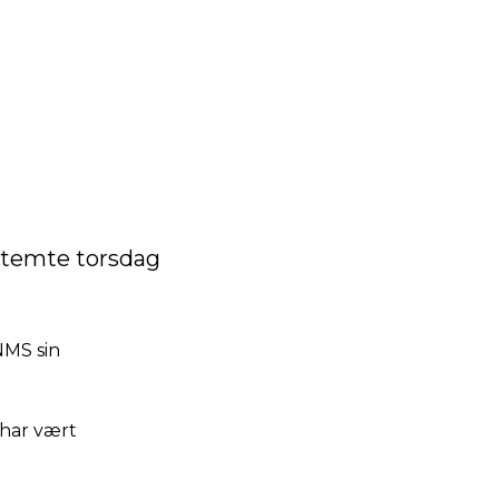
rdal
stemte torsdag
NMS sin
 har vært