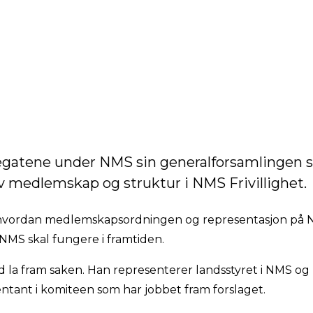
 endringer i medlemskap og struktur i
Fotograf:
Andreas Di
Kydland
elegatene under NMS sin generalforsamlingen 
v medlemskap og struktur i NMS Frivillighet.
hvordan medlemskapsordningen og representasjon på 
 NMS skal fungere i framtiden.
 la fram saken. Han representerer landsstyret i NMS og
entant i komiteen som har jobbet fram forslaget.