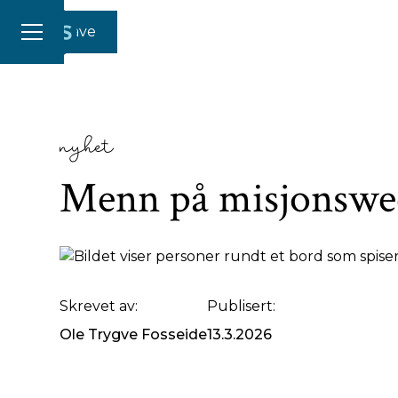
Gi en gave
nyhet
Menn på misjonswe
Vertskapet serverte god mat
Fotograf:
Ole Trygve 
Skrevet av:
Publisert:
Ole Trygve Fosseide
13.3.2026