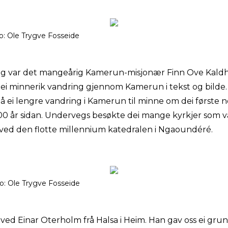
: Ole Trygve Fosseide
ag var det mangeårig Kamerun-misjonær Finn Ove Kaldho
ei minnerik vandring gjennom Kamerun i tekst og bilde.
ei lengre vandring i Kamerun til minne om dei første 
 100 år sidan. Undervegs besøkte dei mange kyrkjer som v
ved den flotte millennium katedralen i Ngaoundéré.
o: Ole Trygve Fosseide
ved Einar Oterholm frå Halsa i Heim. Han gav oss ei grund