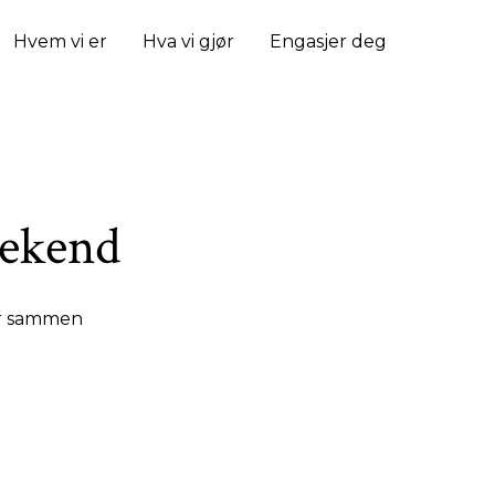
Hvem vi er
Hva vi gjør
Engasjer deg
ekend
Foseide