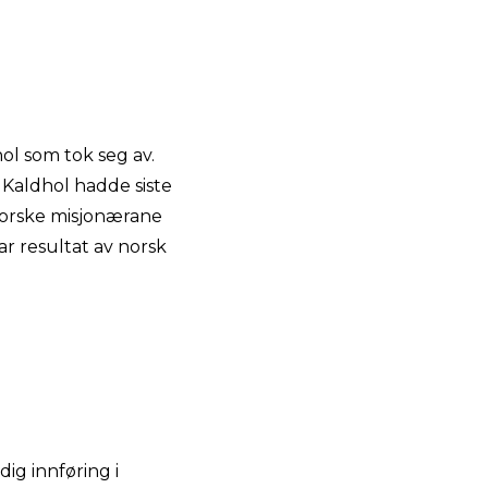
l som tok seg av.
 Kaldhol hadde siste
norske misjonærane
ar resultat av norsk
ig innføring i