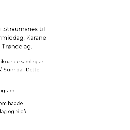
i Straumsnes til
ermiddag. Karane
 Trøndelag.
 liknande samlingar
rå Sunndal. Dette
rogram.
 som hadde
dag og ei på