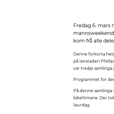
Fredag 6. mars 
mannsweekend. S
kom frå alle de
Denne forkorta helg
på leirstaden Phill
var tredje samlinga 
Programmet for dess
På denne samlinga v
bibeltimane. Der to
laurdag.