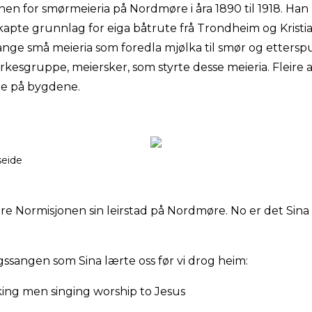
en for smørmeieria på Nordmøre i åra 1890 til 1918. Han 
kapte grunnlag for eiga båtrute frå Trondheim og Kristi
nge små meieria som foredla mjølka til smør og ettersp
rkesgruppe, meiersker, som styrte desse meieria. Fleire 
e på bygdene.
seide
are Normisjonen sin leirstad på Nordmøre. No er det Sina
ingssangen som Sina lærte oss før vi drog heim:
king men singing worship to Jesus