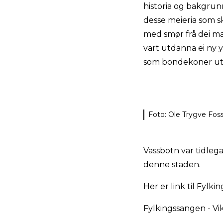
historia og bakgrunn
desse meieria som s
med smør frå dei ma
vart utdanna ei ny y
som bondekoner ut
Foto: Ole Trygve Fos
Vassbotn var tidleg
denne staden.
Her er link til Fylk
Fylkingssangen - Vi