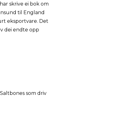
har skrive ei bok om
ansund til England
urt eksportvare. Det
av dei endte opp
 Saltbones som driv