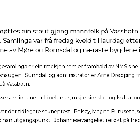
møttes ein staut gjeng mannfolk på Vassbotn 
amlinga var frå fredag kveld til laurdag ett
lene av Møre og Romsdal og næraste bygdene i
esamlinga er ein tradisjon som er framhald av NMS sine
ipshaugen i Sunndal, og administrator er Arne Drøpping f
på Vassbotn.
e samlingane er bibeltimar, misjonsinnslag og kulturp
ar det tidlegare sokneprest i Bolsøy, Magne Furuseth,
k han utgangspunkt i Johannesevangeliet i ei økt på fre