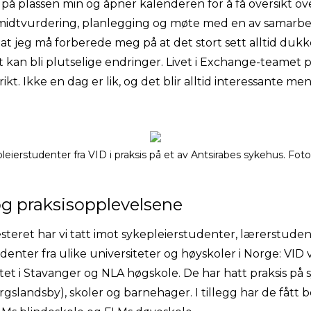
på plassen min og åpner kalenderen for å få oversikt o
midtvurdering, planlegging og møte med en av samarbei
 at jeg må forberede meg på at det stort sett alltid duk
et kan bli plutselige endringer. Livet i Exchange-teamet
t. Ikke en dag er lik, og det blir alltid interessante m
ierstudenter fra VID i praksis på et av Antsirabes sykehus. Fo
g praksisopplevelsene
steret har vi tatt imot sykepleierstudenter, lærerstude
nter fra ulike universiteter og høyskoler i Norge: VID 
tet i Stavanger og NLA høgskole. De har hatt praksis på 
rgslandsby), skoler og barnehager. I tillegg har de fått