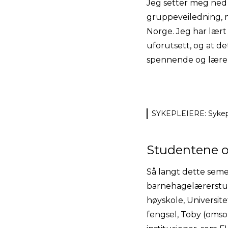
Jeg setter meg ned 
gruppeveiledning, 
Norge. Jeg har lært
uforutsett, og at d
spennende og lærerik
SYKEPLEIERE: Sykeple
Studentene o
Så langt dette seme
barnehagelærerstude
høyskole, Universite
fengsel, Toby (omso