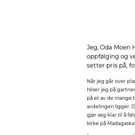
Jeg, Oda Moen H
oppfølging og v
setter pris på, f
Når jeg går over pl
hilser jeg på gartne
på et av de mange t
avdelingen ligger. 
gjør seg klar til å 
kirke på Madagaskar)