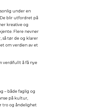
rsonlig under en
De blir utfordret på
mer kreative og
ukjente. Flere nevner
, så tør de og klarer
et om verdien av et
 verdifullt å få nye
ng – både faglig og
nse på kultur,
r tro og åndelighet