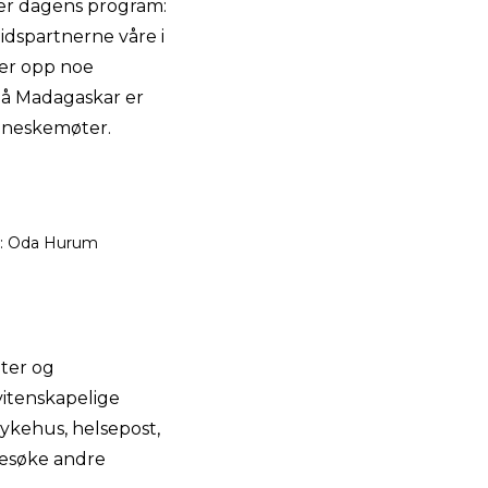
ver dagens program:
dspartnerne våre i
ker opp noe
 på Madagaskar er
enneskemøter.
to: Oda Hurum
nter og
vitenskapelige
sykehus, helsepost,
 besøke andre