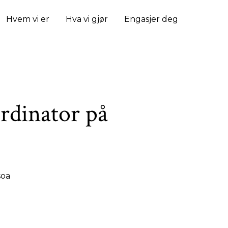
Hvem vi er
Hva vi gjør
Engasjer deg
rdinator på
vasoa!
Fotograf:
Oda Hurum