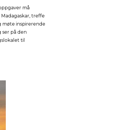
n oppgaver må
å Madagaskar, treffe
g møte inspirerende
 ser på den
lokalet til