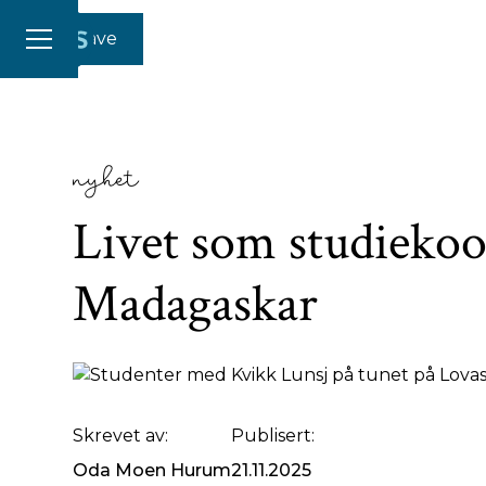
Gi en gave
nyhet
Livet som studiekoo
Madagaskar
STUDENTER: En herlig gjeng norske studenter på Lo
Skrevet av:
Publisert:
Oda Moen Hurum
21.11.2025