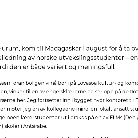
urum, kom til Madagaskar i august for å ta ov
eiledning av norske utvekslingsstudenter – e
ordi den er både variert og meningsfull.
assen foran boligen vi nå bor i på Lovasoa kultur- og ko
ren, vinker til en av engelsklærerne og ser opp på de flot
rærne her. Jeg fortsetter inn i bygget hvor kontoret til
Der møter jeg en av kollegaene mine, en lokalt ansatt s
følge noen lærerstudenter ut i praksis på en av FLMs (Den
 skoler i Antsirabe.