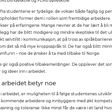
FLMs blindeskole og FLMs døveskole.
ra studentene er tydelige: de vokser både faglig og pe
ppholdet former dem i rollen som fremtidige arbeidere. 
kser på erfaringene. Mange nevner at de har lært å bli 
tillegg har de blitt modigere og mindre skeptiske til det 
kt selvtillit i kommunikasjon, at på tross av språkbarrierer
m det så må mye kroppsspråk til. De har også blitt minn
 samfunn – noe de ønsker å ta med tilbake til Norge.
e gir også positive tilbakemeldinger. De opplever det som
 og ideer inn i arbeidet.
 arbeidet betyr noe
 arbeidet, er muligheten til å følge studentenes utvikli
år kommende arbeidere og innbyggere med økt kompeta
sning og toleranse. Ikke minst får de være i et land hvo