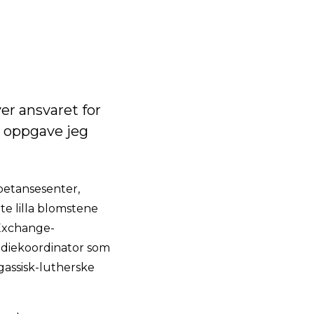
er ansvaret for
n oppgave jeg
mpetansesenter,
te lilla blomstene
 Exchange-
tudiekoordinator som
 gassisk-lutherske