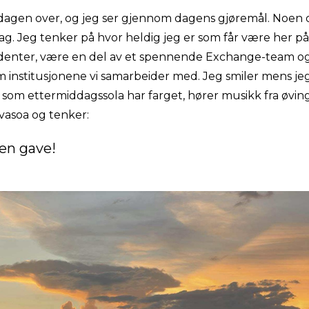
dsdagen over, og jeg ser gjennom dagens gjøremål. Noe
dag. Jeg tenker på hvor heldig jeg er som får være her p
udenter, være en del av et spennende Exchange-team o
institusjonene vi samarbeider med. Jeg smiler mens jeg
som ettermiddagssola har farget, hører musikk fra øvings
vasoa og tenker:
 en gave!