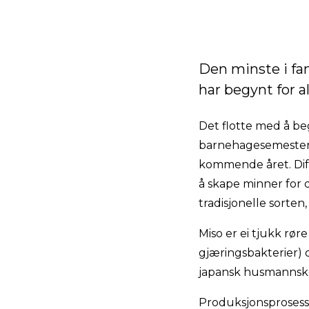
Den minste i fam
har begynt for al
Det flotte med å be
barnehagesemesteret.
kommende året. Difor
å skape minner for d
tradisjonelle sorten
Miso er ei tjukk rør
gjæringsbakterier) o
japansk husmannsko
Produksjonsprosesse