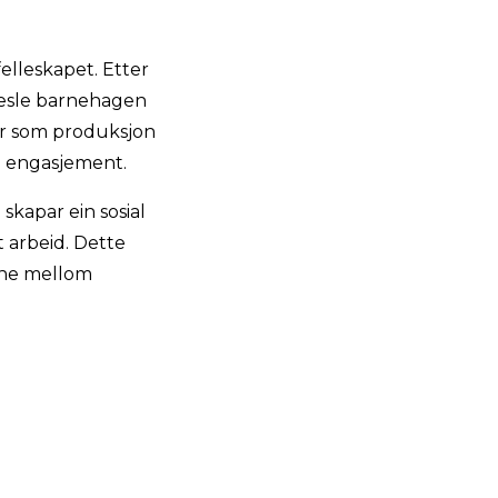
felleskapet. Etter
 vesle barnehagen
ter som produksjon
g engasjement.
 skapar ein sosial
t arbeid. Dette
nane mellom