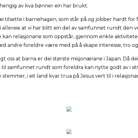
vhengig av kva bønner ein har brukt.
ei tilsette i barnehagen, som står på og jobber hardt for 
vi allereie at vi har blitt ein del av samfunnet rundt den
kje kan relasjonane som oppstår, gjennom enkle aktivite
med andre foreldre være med på å skape interesse, tro o
gt oss at barna er dei største misjonærane i Japan. Då dei
e til samfunnet rundt som foreldra kan nytte godt av i sit
e stemmer, i eit land kvar trua på Jesus vert til i relasjo