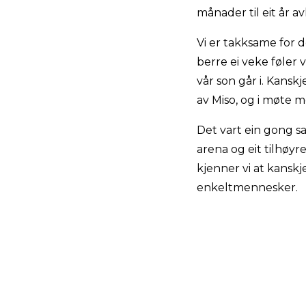
månader til eit år a
Vi er takksame for d
berre ei veke føler 
vår son går i. Kans
av Miso, og i møte 
Det vart ein gong sa
arena og eit tilhøyr
kjenner vi at kanskj
enkeltmennesker.