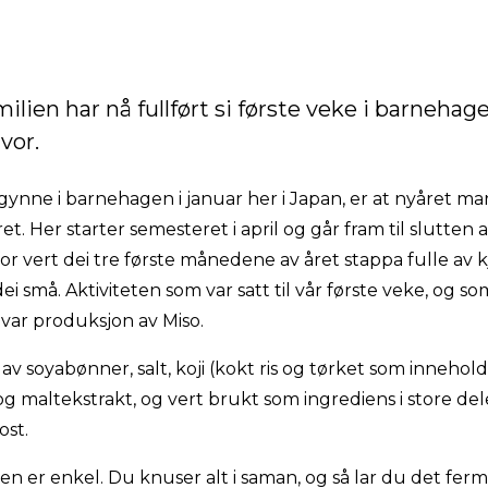
ilien har nå fullført si første veke i barneha
vor.
gynne i barnehagen i januar her i Japan, er at nyåret ma
 Her starter semesteret i april og går fram til slutten 
 vert dei tre første månedene av året stappa fulle av kj
ei små. Aktiviteten som var satt til vår første veke, og s
, var produksjon av Miso.
e av soyabønner, salt, koji (kokt ris og tørket som innehol
g maltekstrakt, og vert brukt som ingrediens i store dele
st.
n er enkel. Du knuser alt i saman, og så lar du det fe