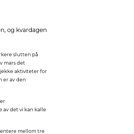
gen, og kvardagen
rkere slutten på
av mars det
ekke aktiviteter for
om er av den
der
 av det vi kan kalle
rmentere mellom tre