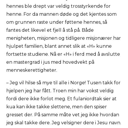
hennes ble drept var veldig trosstyrkende for
henne. For da mannen døde og det kjentes som
om grunnen raste under føttene hennes, så
fantes det likevel et fjell å stå på. Både
menigheten, misjonen og tidligere misjonærer har
hjulpet familien, blant annet slik at «H» kunne
fortsette studiene. Nå er «H» i ferd med å avslutte
en mastergrad i jus med hovedvekt på
menneskerettigheter.
– Jeg vil hilse så mye til alle i Norge! Tusen takk for
hjelpen jeg har fått. Troen min har vokst veldig
fordi dere ikke forlot meg. Et fulaniordtak sier at
kua kan ikke takke slettene, men den spiser
gresset der. På samme måte vet jeg ikke hvordan
jeg skal takke dere. Jeg velsigner dere i Jesu navn.