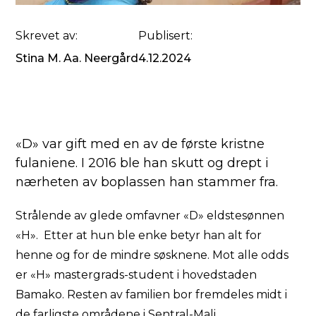
Skrevet av:
Publisert:
Stina M. Aa. Neergård
4.12.2024
«D» var gift med en av de første kristne
fulaniene. I 2016 ble han skutt og drept i
nærheten av boplassen han stammer fra.
Strålende av glede omfavner «D» eldstesønnen
«H». Etter at hun ble enke betyr han alt for
henne og for de mindre søsknene. Mot alle odds
er «H» mastergrads-student i hovedstaden
Bamako. Resten av familien bor fremdeles midt i
de farligste områdene i Sentral-Mali.