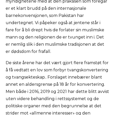
myndighetene med at den praksisen som foregår
er et klart brudd på den internasjonale
barnekonvensjonen, som Pakistan har
undertegnet. Vi påpeker også at jentene står i
fare for å bli drept hvis de forlater sin muslimske
mann og den religionen de er tvunget inn i. Det
er nemlig slik i den muslimske tradisjonen at det
er dødsdom for frafall.
De siste årene har det vært gjort flere framstøt for
å få vedtatt en lov som forbyr tvangskonvertering
og tvangsekteskap.. Forslaget innebærer blant
annet en aldersgrense på 18 år for konvertering.
Men både i 2016, 2019 og 2021 har dette blitt avvist
uten videre behandling i rettssystemet og de
politiske organer med den begrunnelse at det
strider mot «allmenne interesser» og den