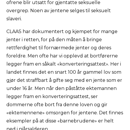
ofrene blir utsatt for gjentatte seksuelle
overgrep. Noen av jentene selges til seksuelt
slaveri.
CLAAS har dokumentert og kjempet for mange
jenter i retten, for på den måten å bringe
rettferdighet til fornærmede jenter og deres
foreldre. Men ofte har vi opplevd at bortførerne
legger fram en såkalt «konverteringsattest». Her i
landet finnes det en snart 100 år gammel lov som
gjør det straffbart å gifte seg med en jente som er
under 16 år. Men når den påståtte ektemannen
legger fram en konverteringsattest, ser
dommerne ofte bort fra denne loven og gir
«ektemennene» omsorgen for jentene. Det finnes
eksempler på at disse «barnebrudene» er helt
ned i niårsalderen.