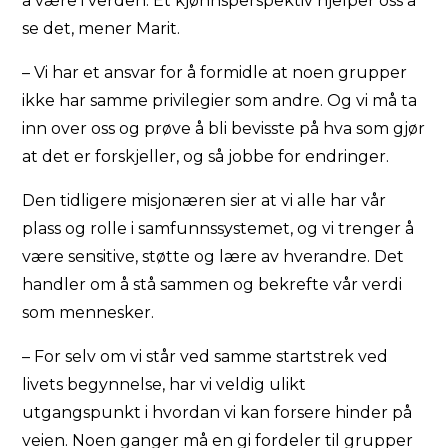
å være i verden. Et kjønnsperspektiv hjelper oss å
se det, mener Marit.
– Vi har et ansvar for å formidle at noen grupper
ikke har samme privilegier som andre. Og vi må ta
inn over oss og prøve å bli bevisste på hva som gjør
at det er forskjeller, og så jobbe for endringer.
Den tidligere misjonæren sier at vi alle har vår
plass og rolle i samfunnssystemet, og vi trenger å
være sensitive, støtte og lære av hverandre. Det
handler om å stå sammen og bekrefte vår verdi
som mennesker.
– For selv om vi står ved samme startstrek ved
livets begynnelse, har vi veldig ulikt
utgangspunkt i hvordan vi kan forsere hinder på
veien. Noen ganger må en gi fordeler til grupper