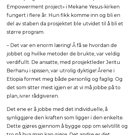
Empowerment project» i Mekane Yesus-kirken
fungert i flere år. Hun fikk komme inn og bli en
del av staben da prosjektet ble utvidet til å bli et
større program.
– Det var en enorm læring! Å få se hvordan de
jobbet og hvilke metoder de brukte, var veldig
verdifullt. De ansatte, med prosjektleder Jeritu
Berhanu i spissen, var utrolig dyktige! Årene i
Etiopia formet meg både personlig og faglig. Og
det som sitter mest igjen er at vi må jobbe på to
plan, ivrer rådgiveren.
Det ene er å jobbe med det individuelle, å
synliggjøre den kraften som ligger i den enkelte.
Dette gjøres gjennom å bygge opp om selvtillit og
tro på hva man kan gjøre. Det andre er det