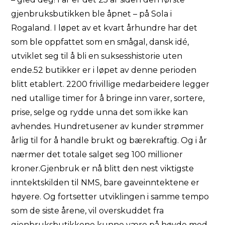
gjenbruksbutikken ble åpnet – på Sola i
Rogaland. I løpet av et kvart århundre har det
som ble oppfattet som en smågal, dansk idé,
utviklet seg til å bli en suksesshistorie uten
ende.52 butikker er i løpet av denne perioden
blitt etablert. 2200 frivillige medarbeidere legger
ned utallige timer for å bringe inn varer, sortere,
prise, selge og rydde unna det som ikke kan
avhendes. Hundretusener av kunder strømmer
årlig til for å handle brukt og bærekraftig. Og i år
nærmer det totale salget seg 100 millioner
kroner.Gjenbruk er nå blitt den nest viktigste
inntektskilden til NMS, bare gaveinntektene er
høyere. Og fortsetter utviklingen i samme tempo
som de siste årene, vil overskuddet fra
gjenbruksbutikkene kunne være på høyde med