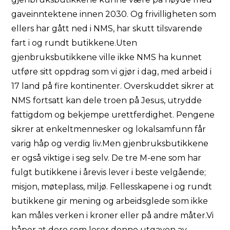
gaveinntektene innen 2030. Og frivilligheten som
ellers har gått ned i NMS, har skutt tilsvarende
fart i og rundt butikkene.Uten
gjenbruksbutikkene ville ikke NMS ha kunnet
utføre sitt oppdrag som vi gjør i dag, med arbeid i
17 land på fire kontinenter. Overskuddet sikrer at
NMS fortsatt kan dele troen på Jesus, utrydde
fattigdom og bekjempe urettferdighet. Pengene
sikrer at enkeltmennesker og lokalsamfunn får
varig håp og verdig liv.Men gjenbruksbutikkene
er også viktige i seg selv. De tre M-ene som har
fulgt butikkene i årevis lever i beste velgående;
misjon, møteplass, miljø. Fellesskapene i og rundt
butikkene gir mening og arbeidsglede som ikke
kan måles verken i kroner eller på andre måter.Vi
håper at dere som leser denne utgaven av