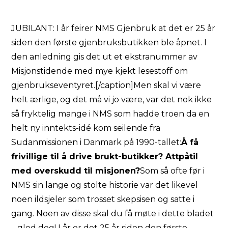
JUBILANT: I år feirer NMS Gjenbruk at det er 25 år
siden den første gjenbruksbutikken ble åpnet. I
den anledning gis det ut et ekstranummer av
Misjonstidende med mye kjekt lesestoff om
gjenbrukseventyret.[/caption]Men skal vi være
helt ærlige, og det må vi jo være, var det nok ikke
så fryktelig mange i NMS som hadde troen da en
helt ny inntekts-idé kom seilende fra
Sudanmissionen i Danmark på 1990-tallet:
Å få
frivillige til å drive brukt-butikker? Attpåtil
med overskudd til misjonen?
Som så ofte før i
NMS sin lange og stolte historie var det likevel
noen ildsjeler som trosset skepsisen og satte i
gang. Noen av disse skal du få møte i dette bladet
– gled deg! I år er det 25 år siden den første