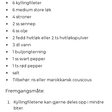
6 kyllingfileter
6 medium store løk
4 sitroner
2 ss sennep
6 ss olje
2 fedd hvitløk eller 2 ts hvitløkspulver
3 dl vann
1 buljongterning
1 ss svart pepper
1 ts rød pepper
salt
Tilbehør: ris eller marokkansk couscous
Fremgangsmåte:
Kyllingfiletene kan gjerne deles opp i mindre
biter.