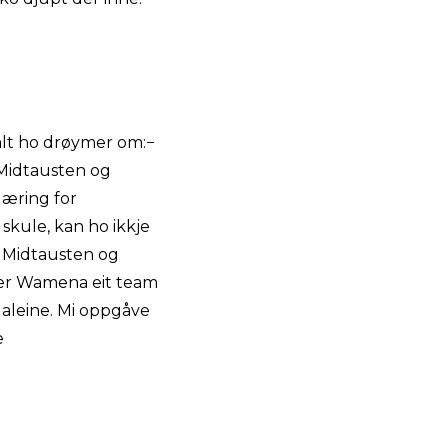
alt ho drøymer om:−
 Midtausten og
læring for
skule, kan ho ikkje
.− Midtausten og
 er Wamena eit team
 aleine. Mi oppgåve
e