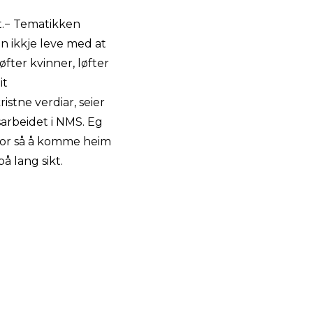
t.− Tematikken
n ikkje leve med at
fter kvinner, løfter
it
stne verdiar, seier
sarbeidet i NMS. Eg
 for så å komme heim
å lang sikt.