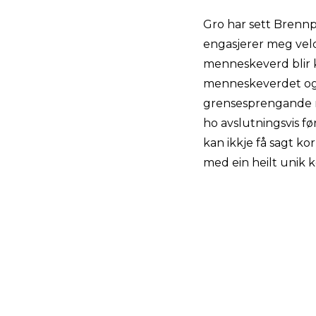
Gro har sett Brenn
engasjerer meg veld
menneskeverd blir kr
menneskeverdet og de
grensesprengande me
ho avslutningsvis fø
kan ikkje få sagt k
med ein heilt unik k