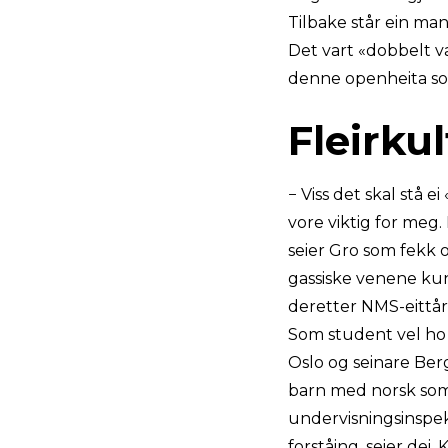
Tilbake står ein man
Det vart «dobbelt va
denne openheita som
Fleirkul
− Viss det skal stå ei
vore viktig for meg.
seier Gro som fekk 
gassiske venene kun
deretter NMS-eittåri
Som student vel ho f
Oslo og seinare Berg
barn med norsk som 
undervisningsinspekt
forståing, seier dei