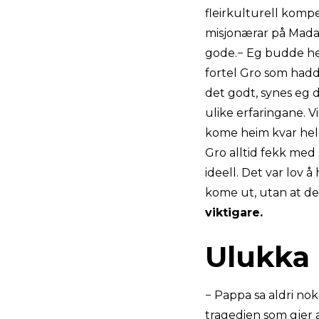
fleirkulturell komp
misjonærar på Madaga
gode.− Eg budde he
fortel Gro som had
det godt, synes eg d
ulike erfaringane. 
kome heim kvar helg
Gro alltid fekk med
ideell. Det var lov å
kome ut, utan at dei 
viktigare.
Ulukka
− Pappa sa aldri nok
tragedien som gjer a