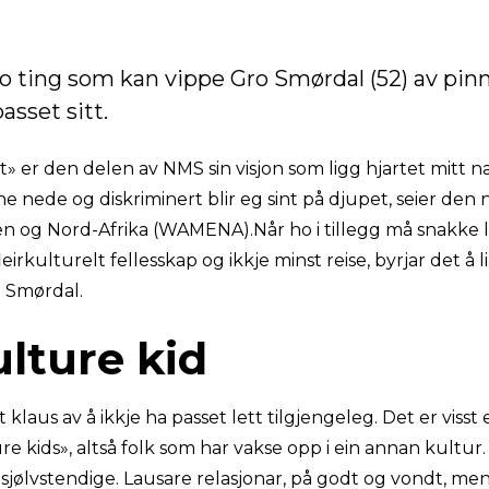
to ting som kan vippe Gro Smørdal (52) av pin
passet sitt.
» er den delen av NMS sin visjon som ligg hjartet mitt 
 nede og diskriminert blir eg sint på djupet, seier den 
en og Nord-Afrika (WAMENA).Når ho i tillegg må snakke li
fleirkulturelt fellesskap og ikkje minst reise, byrjar det å l
 Smørdal.
ulture kid
litt klaus av å ikkje ha passet lett tilgjengeleg. Det er viss
re kids», altså folk som har vakse opp i ein annan kultur.
sjølvstendige. Lausare relasjonar, på godt og vondt, men 