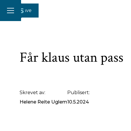
Gi en gave
Får klaus utan pass
Skrevet av:
Publisert:
Helene Reite Uglem
10.5.2024