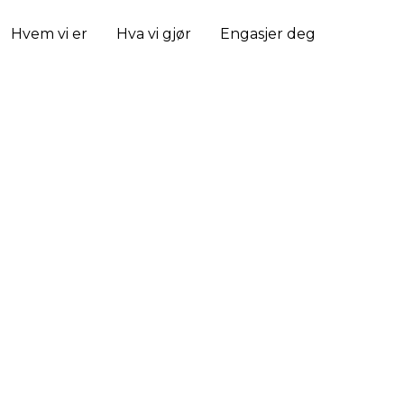
Hvem vi er
Hva vi gjør
Engasjer deg