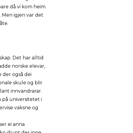
rbare då vi kom heim.
. Men igjen var det
åte.
sskap. Det har alltid
adde norske elevar,
e der også dei
nale skule og blir
blant innvandrarar.
på universitetet i
dervise vaksne og
ser ei anna
ko djupt der inne.