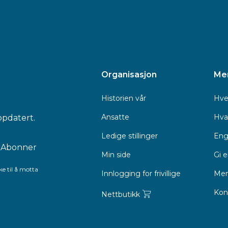
Organisasjon
Me
Historien vår
Hve
Ansatte
Hva 
ppdatert.
Ledige stillinger
Eng
Min side
Gi 
e til å motta
Innlogging for frivillige
Men
Kon
Nettbutikk