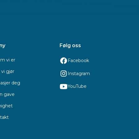
ny
Følg oss
m vi er
Facebook
vi gjør
Instagram
asjer deg
YouTube
en gave
ighet
takt