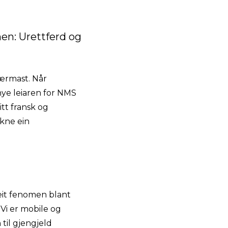
nen: Urettferd og
nærmast. Når
nye leiaren for NMS
tt fransk og
ikne ein
t eit fenomen blant
 Vi er mobile og
til gjengjeld