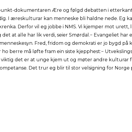
punkt-dokumentaren Ære og følgd debatten i etterkan
ig. I æreskulturar kan menneske bli haldne nede. Eg ka
enka. Derfor vil eg jobbe i NMS. Vi kjemper mot urett, lø
t at alle har lik verdi, seier Smørdal.− Evangeliet har e
nneskesyn. Fred, fridom og demokrati er jo bygd på kri
r ho berre må løfte fram ein siste kjepphest:− Utveksling
or viktig det er at unge kjem ut og møter andre kulturar
ompetanse. Det trur eg blir til stor velsigning for Norge p