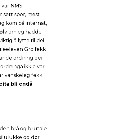
a var NMS-
r sett spor, mest
g kom på internat,
jølv om eg hadde
tig å lytte til dei
kuleeleven Gro fekk
rande ordning der
ordninga ikkje var
 var vanskeleg fekk
ita bli endå
 den brå og brutale
bilulukke og dør.