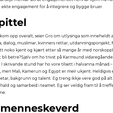
eit ekte engasjement for å integrere og bygge bruer.
pittel
 kom opp overalt, seier Gro om utlysinga som inneheldt 
, dialog, muslimar, kvinners rettar, utdanningsporsjekt,
itt noko kjent og kjært etter så mange år med norskopp
t bli betre?Sjølv om ho trivst på Karmsund vidaregåande 
g. I skrivande stund har ho vore tilsett i halvanna månad
, men Mali, Kamerun og Egypt er meir ukjent. Heldigvis
etar, bakgrunn og talent. Eg treng ikkje vere god på alt
mhald og samarbeid i teamet. Eg ser veldig fram til å treff
ne.
 menneskeverd