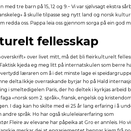
n med tre barn på 15, 12 og 9.− Vi var sjølvsagt ekstra så
nskeleg» å skulle tilpasse seg nytt land og norsk kultur
 redda oss. Pappa leia oss gjennom sorga på ein god m
turelt fellesskap
 «overskrift» over livet mitt, må det bli fleirkulturelt felle
 Faktisk kjeda eg meg litt på internatskulen som berre h
overtydd læraren om å i det minste lage ei speidargrupp
ne delta.Ikkje overraskande byrjar ho på Hald internasjo
ng i smeltedigelen Paris, der ho deltek i kyrkjas arbeid 
aga «norsk som 2. språk», fransk, engelsk og kristendom 
en. I dag kan ho skilte med ei 25 år lang erfaring i å un
andre språk. Ho har også skuleleiarerfaring som
ør.Fleire av elevane har påpeika at Gro er annleis. Ho vi
. Kanskje merkar dei at engasjementet hennar kjem frå no