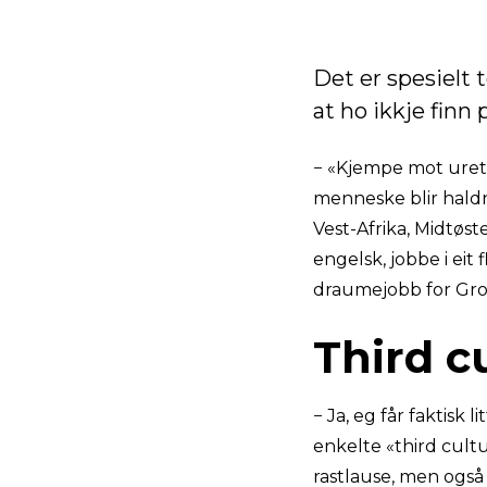
Det er spesielt 
at ho ikkje finn 
− «Kjempe mot urett
menneske blir haldne
Vest-Afrika, Midtøst
engelsk, jobbe i eit 
draumejobb for Gro
Third c
− Ja, eg får faktisk 
enkelte «third cultu
rastlause, men også 