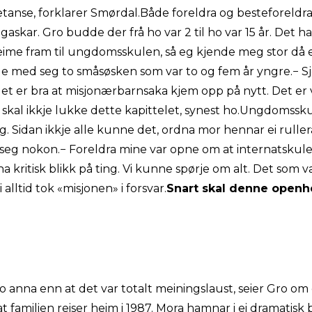
etanse, forklarer Smørdal.Både foreldra og besteforeldr
skar. Gro budde der frå ho var 2 til ho var 15 år. Det ha
ime fram til ungdomsskulen, så eg kjende meg stor då e
de med seg to småsøsken som var to og fem år yngre.− S
et er bra at misjonærbarnsaka kjem opp på nytt. Det er vik
Vi skal ikkje lukke dette kapittelet, synest ho.Ungdomss
. Sidan ikkje alle kunne det, ordna mor hennar ei rulle
 seg nokon.− Foreldra mine var opne om at internatskule
 ha kritisk blikk på ting. Vi kunne spørje om alt. Det som
alltid tok «misjonen» i forsvar.
Snart skal denne openhe
o anna enn at det var totalt meiningslaust, seier Gro om
t familien reiser heim i 1987. Mora hamnar i ei dramatisk 