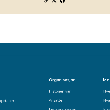
Organisasjon
Me
Historien vår
Hve
Ansatte
Hva 
ppdatert.
Ledige stillinger
Eng