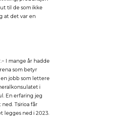
 ut til de som ikke
eg at det var en
er.− I mange år hadde
ndrena som betyr
 en jobb som lettere
neralkonsulatet i
. En erfaring jeg
ed. Tsirioa får
t legges ned i 2023.