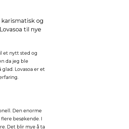
 karismatisk og
Lovasoa til nye
il et nytt sted og
n da jeg ble
å glad. Lovasoa er et
rfaring.
sonell. Den enorme
flere besøkende. I
e. Det blir mye å ta