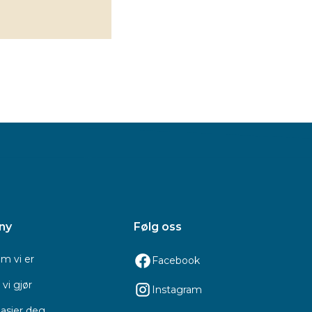
ny
Følg oss
m vi er
Facebook
vi gjør
Instagram
asjer deg