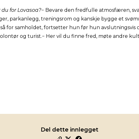
r du for Lovasoa?
− Bevare den fredfulle atmosfæren, sv
er, parkanlegg, treningsrom og kanskje bygge et svø
også for samholdet, fortsetter hun før hun avslutningsvis o
ntør og turist.− Her vil du finne fred, møte andre kultu
Del dette innlegget