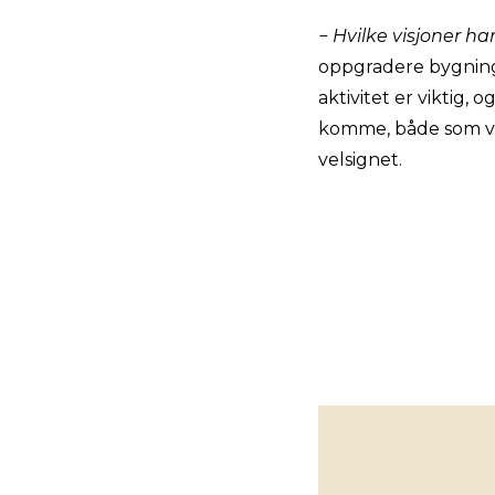
− Hvilke visjoner ha
oppgradere bygning
aktivitet er viktig, 
komme, både som volo
velsignet.