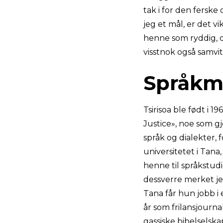
tak i for den ferske 
jeg et mål, er det v
henne som ryddig, d
visstnok også samvi
Språkm
Tsirisoa ble født i 
Justice», noe som gjø
språk og dialekter, 
universitetet i Tana
henne til språkstud
dessverre merket je
Tana får hun jobb i 
år som frilansjourna
gassiske bibelselska