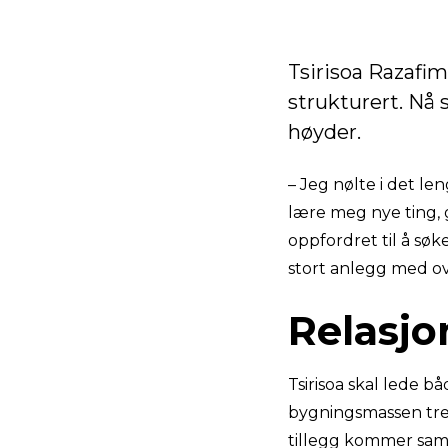
Tsirisoa Razafi
strukturert. Nå 
høyder.
– Jeg nølte i det len
lære meg nye ting, 
oppfordret til å søk
stort anlegg med ov
Relasjo
Tsirisoa skal lede 
bygningsmassen tren
tillegg kommer sama