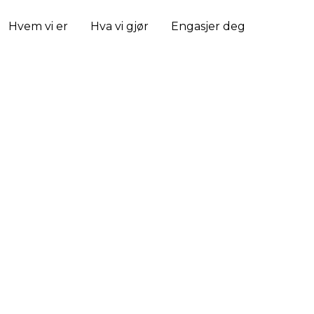
Hvem vi er
Hva vi gjør
Engasjer deg