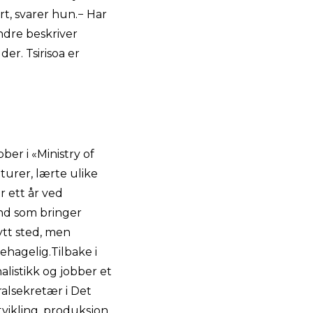
rt, svarer hun.− Har
ndre beskriver
er. Tsirisoa er
ber i «Ministry of
lturer, lærte ulike
r ett år ved
pend som bringer
ytt sted, men
hagelig.Tilbake i
alistikk og jobber et
ralsekretær i Det
utvikling, produksjon