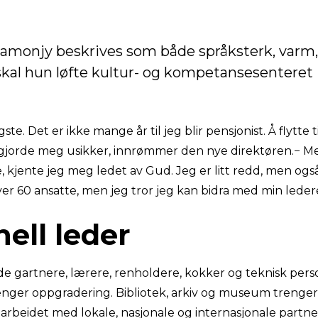
mamonjy beskrives som både språksterk, varm,
skal hun løfte kultur- og kompetansesenteret 
gste. Det er ikke mange år til jeg blir pensjonist. Å flytte t
gjorde meg usikker, innrømmer den nye direktøren.− Me
e, kjente jeg meg ledet av Gud. Jeg er litt redd, men ogs
er 60 ansatte, men jeg tror jeg kan bidra med min ledere
nell leder
både gartnere, lærere, renholdere, kokker og teknisk per
ger oppgradering. Bibliotek, arkiv og museum trenger 
rbeidet med lokale, nasjonale og internasjonale partner