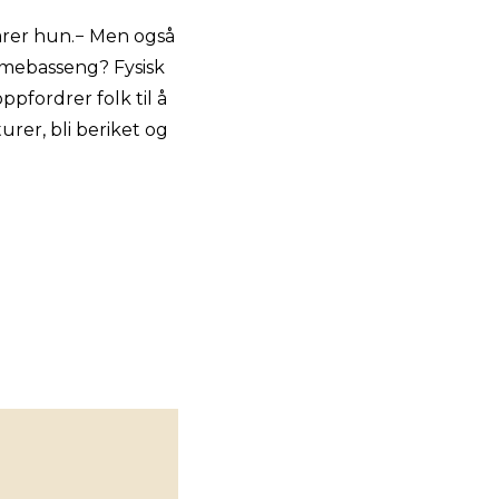
arer hun.− Men også
mmebasseng? Fysisk
ppfordrer folk til å
rer, bli beriket og