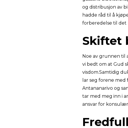
og distribusjon av bi
hadde råd til å kjøpe
forberedelse til de
Skiftet 
Noe av grunnen til a
vi bedt om at Gud sk
visdom.Samtidig duk
lar seg forene med f
Antananarivo og sam
tar med meg inn i a
ansvar for konsulær
Fredful