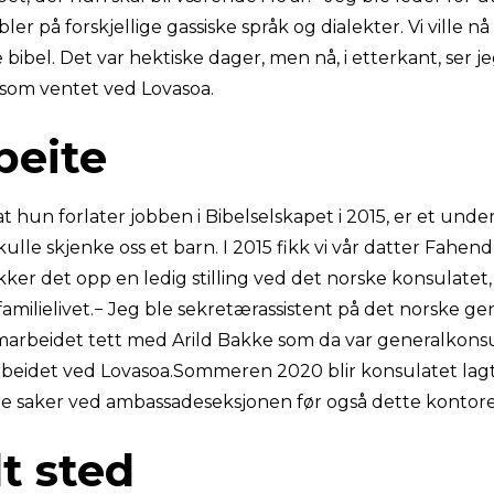
bler på forskjellige gassiske språk og dialekter. Vi ville nå
 bibel. Det var hektiske dager, men nå, i etterkant, ser j
t som ventet ved Lovasoa.
beite
t hun forlater jobben i Bibelselskapet i 2015, er et und
ulle skjenke oss et barn. I 2015 fikk vi vår datter Fahe
ker det opp en ledig stilling ved det norske konsulatet,
amilielivet.− Jeg ble sekretærassistent på det norske ge
arbeidet tett med Arild Bakke som da var generalkonsul
rbeidet ved Lovasoa.Sommeren 2020 blir konsulatet lagt n
e saker ved ambassadeseksjonen før også dette kontore
lt sted