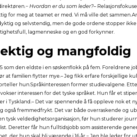
direktøren.
− Hvordan er du som leder?
– Relasjonsfokuse
iktig for meg at teamet er med. Vi må ville det sammen.A
yktig og selvstendig, men de gode ordene stopper ikke d
ttighetsfull, lagmenneske og en god forkynner.
ektig og mangfoldig
1965 som den eldste i en søskenflokk på fem. Foreldrene job
r at familien flytter mye.– Jeg fikk erfare forskjellige ku
forteller hun.Språkinteressen former studievalgene. Ette
, vokser interessen for det tyske språket. Hun får et sti
ier i Tyskland.– Det var spennende å få oppleve nok et n
g også fremmedfrykt. Det var både overraskende og ube
en tysk veldedighetsorganisasjon, før hun studerer journ
list. Deretter får hun fulltidsjobb som assisterende gene
pet, der hun skal bli værende i 16 år.− Jeg ble leder for 