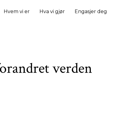
Hvem vi er
Hva vi gjør
Engasjer deg
forandret verden