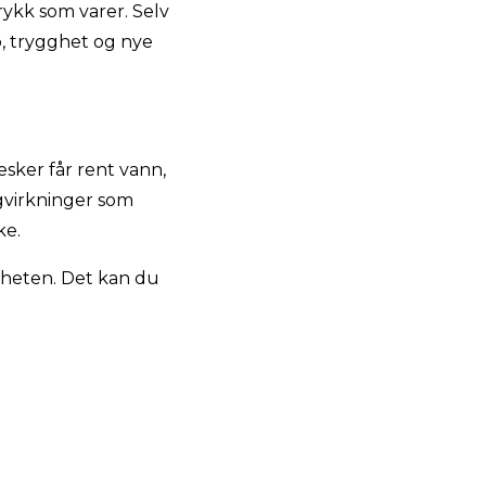
rykk som varer. Selv
p, trygghet og nye
sker får rent vann,
ngvirkninger som
ke.
keheten. Det kan du