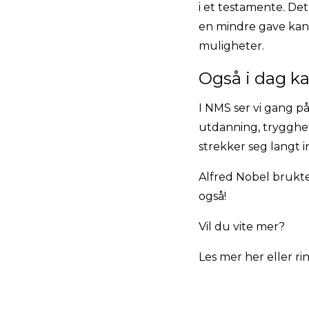
i et testamente. Det
en mindre gave kan 
muligheter.
Også i dag ka
I NMS ser vi gang p
utdanning, trygghet 
strekker seg langt i
Alfred Nobel brukte 
også!
Vil du vite mer?
Les mer her
eller ri