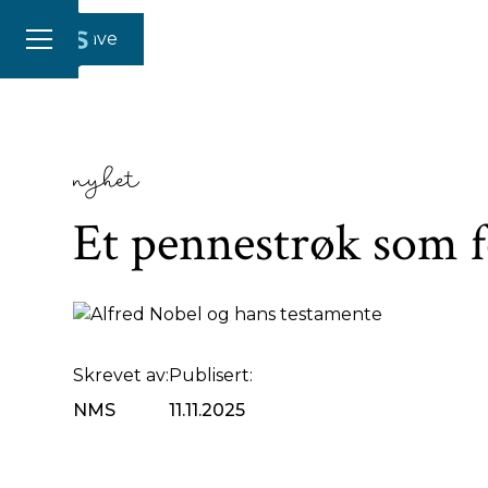
Gi en gave
nyhet
Et pennestrøk som 
Skrevet av:
Publisert:
NMS
11.11.2025