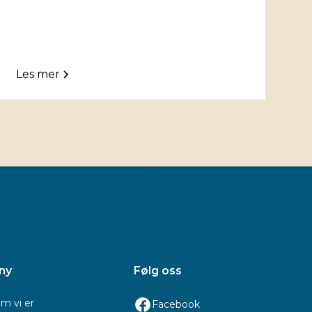
Les mer
ny
Følg oss
m vi er
Facebook