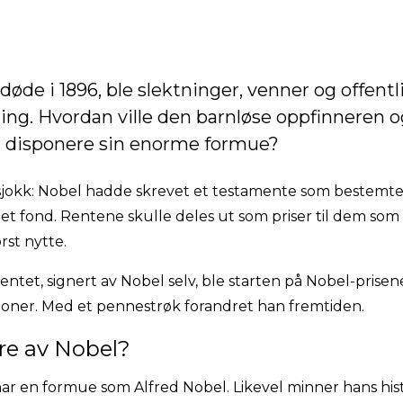
døde i 1896, ble slektninger, venner og offent
ing. Hvordan ville den barnløse oppfinneren 
 disponere sin enorme formue?
sjokk: Nobel hadde skrevet et testamente som bestemte
 et fond. Rentene skulle deles ut som priser til dem som
st nytte.
tet, signert av Nobel selv, ble starten på Nobel-prisen
sjoner. Med et pennestrøk forandret han fremtiden.
re av Nobel?
har en formue som Alfred Nobel. Likevel minner hans hist