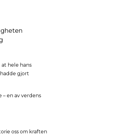
ligheten
og
 at hele hans
 hadde gjort
e – en av verdens
orie oss om kraften