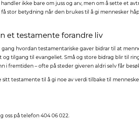
 handler ikke bare om juss og arv, men om å sette et avt
få stor betydning når den brukes til å gi mennesker hå
n et testamente forandre liv
å gang hvordan testamentariske gaver bidrar til at menne
og tilgang til evangeliet. Små og store bidrag blir til ri
nn i fremtiden – ofte på steder giveren aldri selv får besø
sitt testamente til å gi noe av verdi tilbake til mennes
ng oss på telefon 404 06 022.