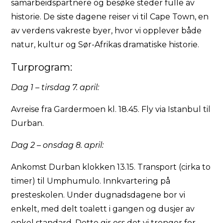
samarbeidspartnere og besøke steder fulle av
historie. De siste dagene reiser vi til Cape Town, en
av verdens vakreste byer, hvor vi opplever både
natur, kultur og Sør-Afrikas dramatiske historie.
Turprogram:
Dag 1 – tirsdag 7. april:
Avreise fra Gardermoen kl. 18.45. Fly via Istanbul til
Durban.
Dag 2 – onsdag 8. april:
Ankomst Durban klokken 13.15. Transport (cirka to
timer) til Umphumulo. Innkvartering på
presteskolen. Under dugnadsdagene bor vi
enkelt, med delt toalett i gangen og dusjer av
enkel standard. Dette gir oss det vi trenger for