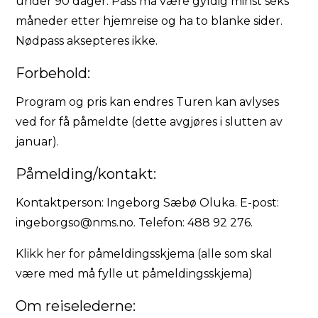
under 90 dager. Pass må være gyldig minst seks
måneder etter hjemreise og ha to blanke sider.
Nødpass aksepteres ikke.
Forbehold:
Program og pris kan endres Turen kan avlyses
ved for få påmeldte (dette avgjøres i slutten av
januar).
Påmelding/kontakt:
Kontaktperson: Ingeborg Sæbø Oluka. E-post:
ingeborgso@nms.no
. Telefon: 488 92 276.
Klikk her for påmeldingsskjema (alle som skal
være med må fylle ut påmeldingsskjema)
Om reiselederne: