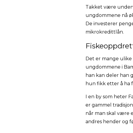
Takket være underv
ungdommene nå økon
De investerer penge
mikrokredittlån.
Fiskeoppdret
Det er mange ulike a
ungdommene i Bamak
han kan deler han g
hun fikk etter å h
I en by som heter F
er gammel tradisjon
når man skal være e
andres hender og fø