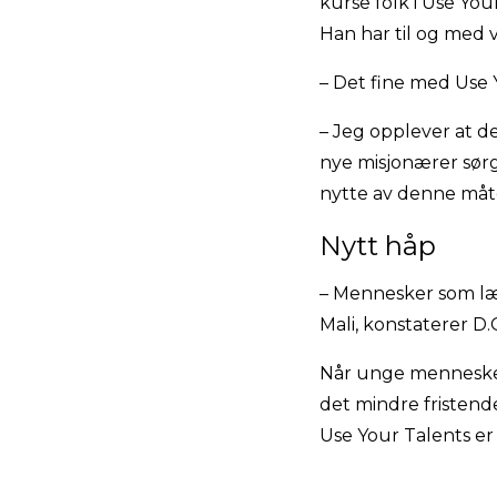
kurse folk i Use Your
Han har til og med
– Det fine med Use Y
– Jeg opplever at 
nye misjonærer sørge
nytte av denne måt
Nytt håp
– Mennesker som lær
Mali, konstaterer D.
Når unge mennesker 
det mindre fristende
Use Your Talents er 