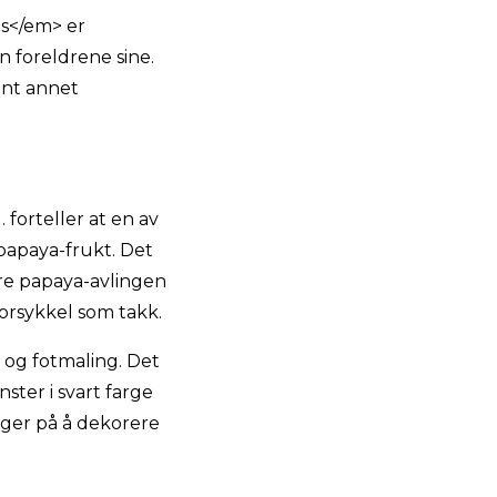
s</em> er
 foreldrene sine.
ant annet
 forteller at en av
papaya-frukt. Det
ore papaya-avlingen
orsykkel som takk.
 og fotmaling. Det
ster i svart farge
nger på å dekorere