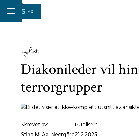
Gi en gave
nyhet
Diakonileder vil hin
terrorgrupper
Skrevet av:
Publisert:
Stina M. Aa. Neergård
21.2.2025