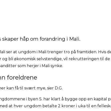
 skaper håp om forandring i Mali.
Mali ser at ungdom i Mali trenger tro på framtiden. Hvis 
og bli økonomisk selvstendige, vil rekrutteringen til de
nditter som herjer i Mali synke.
nn foreldrene
r kan få til svært mye, sier D.G.
ungdommene i byen S. har klart å bygge opp en kapital 
med at hver ungdom betalte 2 kroner i uka til en fellesk