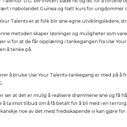
 Talents». D.G. blir invitert både hit og dit for å fortelle 
 vært i nabolandet Guinea og hatt kurs for ungdommer d
our Talents er at folk blir sine egne utviklingsledere, str
denne metoden skaper løsninger og muligheter som var
r vi for at de får opplæring i tankegangen fra Use Your 
en å tenke på.
er å bruke Use Your Talents-tankegang er med på å fre
G.
ser at det er mulig å realisere drømmene sine og få hå
 å ta imot tilbud om å få betalt for å bli med i en terror
kanskje noe av det mest fredsskapende vi kan gjøre for M