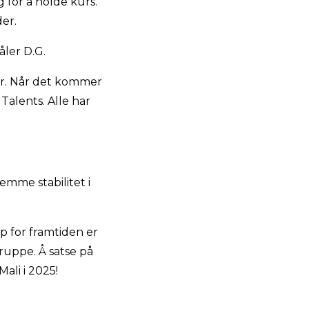
og for å holde kurs.
er.
åler D.G.
er. Når det kommer
Talents. Alle har
mme stabilitet i
p for framtiden er
gruppe. Å satse på
ali i 2025!