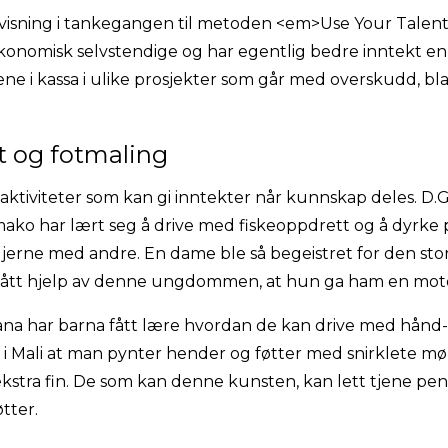
isning i tankegangen til metoden <em>Use Your Talent
omisk selvstendige og har egentlig bedre inntekt enn
ne i kassa i ulike prosjekter som går med overskudd, bl
t og fotmaling
ktiviteter som kan gi inntekter når kunnskap deles. D.G.
o har lært seg å drive med fiskeoppdrett og å dyrke 
jerne med andre. En dame ble så begeistret for den st
a fått hjelp av denne ungdommen, at hun ga ham en mot
ana har barna fått lære hvordan de kan drive med hånd-
 i Mali at man pynter hender og føtter med snirklete møn
kstra fin. De som kan denne kunsten, kan lett tjene pe
tter.