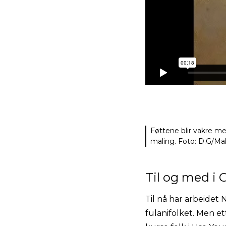
Føttene blir vakre me
maling. Foto: D.G/Mal
Til og med i 
Til nå har arbeidet
fulanifolket. Men e