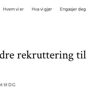
Hvem vi er
Hva vi gjør
Engasjer deg
dre rekruttering til