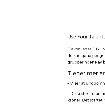
Use Your Talents
Diakonileder D.G. i 
de kan tjene penger 
grupperingene av ba
Tjener mer e
– Vi ser at ungdomme
– De kristne fulani
kroner. Det startet 