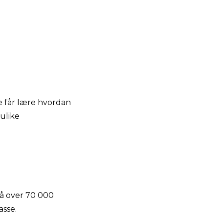
de får lære hvordan
 ulike
på over 70 000
asse.