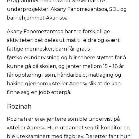
Programmet med navnet SPAM har tre
underprosjekter: Akany Fanomezantsoa, SDL og
barnehjemmet Akanisoa.
Akany Fanomezantsoa har tre forskjellige
aktiviteter: det deles ut mat til eldre og svært
fattige mennesker, barn får gratis
førskoleundervisning og blir senere støttet for å
kunne gå på skolen, og jenter mellom 15 – 18 år
får opplæring i søm, håndarbeid, matlaging og
baking gjennom «Atelier Agnes» slik at de kan
finne seg en jobb etterpå.
Rozinah
Rozinah er ei av jentene som ble undervist på
«Atelier Agnes». Hun utdannet seg til konditor og
ble uteksaminert med fagbrev. Deretter fant hun