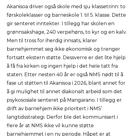
Akanisoa driver også skole med sju klassetrinn: to
førskoleklasser og barneskole 1. til 5. klasse. Dette
gir senteret inntekter. I tillegg har skolen en
grønnsakshage, 240 verpehøns, to kyr og en kalv.
Men til tross for iherdig innsats, klarer
barnehjemmet seg ikke økonomisk og trenger
fortsatt ekstern støtte. Dessverre er det lite hjelp
å få fra kirken og ingen hjelp i det hele tatt fra
staten. Etter nesten 40 år er også NMS nødt til å
fase ut støtten til Akanisoa i 2026, blant annet for
å gi mulighet til annet diakonalt arbeid som det
psykososiale senteret på Mangarano. I tillegg er
drift av barnehjem ikke prioritert i NMS’
langtidsstrategi. Derfor ble det kommunisert i
flere år at NMS ikke vil kunne støtte
barnehjemmet i en ny periode. Håpet er at