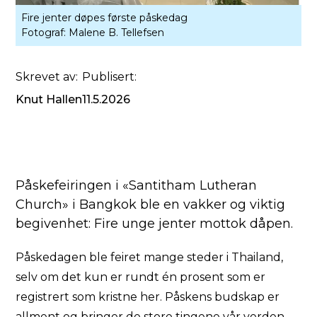
Fire jenter døpes første påskedag
Fotograf:
Malene B. Tellefsen
Skrevet av:
Publisert:
Knut Hallen
11.5.2026
Påskefeiringen i «Santitham Lutheran
Church» i Bangkok ble en vakker og viktig
begivenhet: Fire unge jenter mottok dåpen.
Påskedagen ble feiret mange steder i Thailand,
selv om det kun er rundt én prosent som er
registrert som kristne her. Påskens budskap er
allment og bringer de store tingene vår verden –