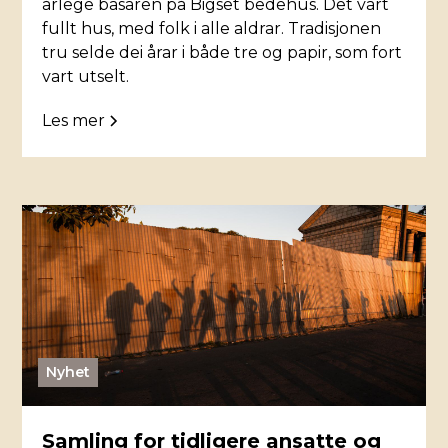
årlege basaren på Bigset bedehus. Det vart
fullt hus, med folk i alle aldrar. Tradisjonen
tru selde dei årar i både tre og papir, som fort
vart utselt.
Les mer
Nyhet
Samling for tidligere ansatte og