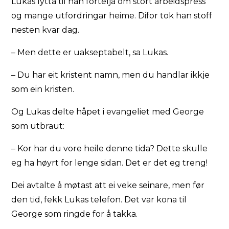
Lukas lytta til han fortelja om stort arbeidspress
og mange utfordringar heime. Difor tok han stoff
nesten kvar dag.
– Men dette er uakseptabelt, sa Lukas.
– Du har eit kristent namn, men du handlar ikkje
som ein kristen.
Og Lukas delte håpet i evangeliet med George
som utbraut:
– Kor har du vore heile denne tida? Dette skulle
eg ha høyrt for lenge sidan. Det er det eg treng!
Dei avtalte å møtast att ei veke seinare, men før
den tid, fekk Lukas telefon. Det var kona til
George som ringde for å takka.