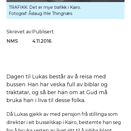
TRAFIKK: Det er mye trafikk i Kairo.
Fotograf:
Åslaug Ihle Thingnæs
Skrevet av:
Publisert:
NMS
4.11.2016
Dagen til Lukas består av å reisa med
bussen. Han har veska full av biblar og
traktatar, og så ber han om at Gud må
bruka han i liva til desse folka.
Då Lukas gjekk av med pensjon frå stillinga som
direktør i eit busselskap i Kairo, bestemte han seg
for å bruka resten av livet sitt til å jobba blant