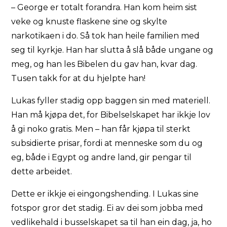
– George er totalt forandra. Han kom heim sist
veke og knuste flaskene sine og skylte
narkotikaen i do. Så tok han heile familien med
seg til kyrkje. Han har slutta å slå både ungane og
meg, og han les Bibelen du gav han, kvar dag.
Tusen takk for at du hjelpte han!
Lukas fyller stadig opp baggen sin med materiell.
Han må kjøpa det, for Bibelselskapet har ikkje lov
å gi noko gratis. Men – han får kjøpa til sterkt
subsidierte prisar, fordi at menneske som du og
eg, både i Egypt og andre land, gir pengar til
dette arbeidet.
Dette er ikkje ei eingongshending. I Lukas sine
fotspor gror det stadig. Ei av dei som jobba med
vedlikehald i busselskapet sa til han ein dag, ja, ho