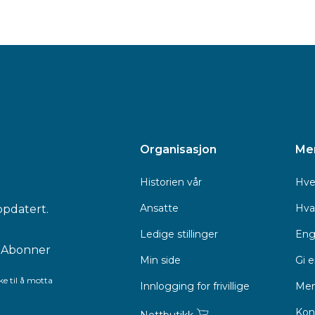
Organisasjon
Me
Historien vår
Hve
Ansatte
Hva 
ppdatert.
Ledige stillinger
Eng
Min side
Gi 
e til å motta
Innlogging for frivillige
Men
Kon
Nettbutikk