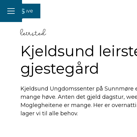
Gi en gave
leirsted
Kjeldsund leirs
gjestegård
Kjeldsund Ungdomssenter på Sunnmøre er
mange høve. Anten det gjeld dagstur, wee
Moglegheitene er mange. Her er overnattin
lager vi til alle behov.