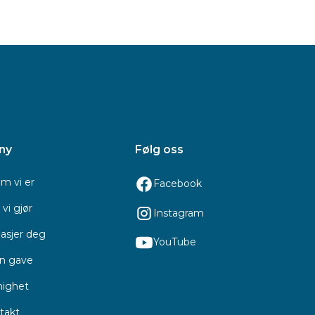
ny
Følg oss
m vi er
Facebook
vi gjør
Instagram
asjer deg
YouTube
en gave
ighet
takt