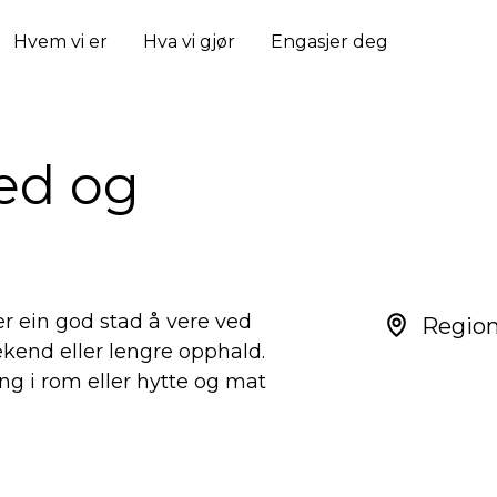
Hvem vi er
Hva vi gjør
Engasjer deg
ted og
 ein god stad å vere ved
Regio
kend eller lengre opphald.
g i rom eller hytte og mat