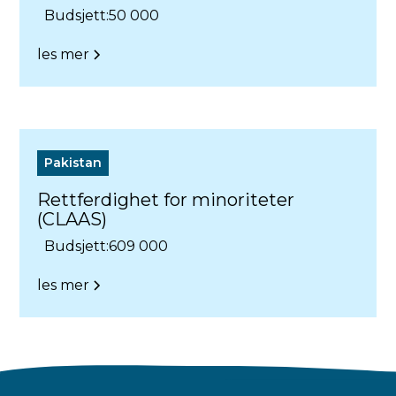
Budsjett:
50 000
les mer
Pakistan
Rettferdighet for minoriteter
(CLAAS)
Budsjett:
609 000
les mer