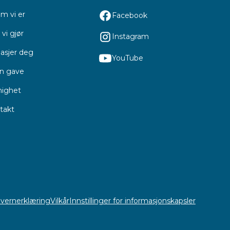
m vi er
Facebook
vi gjør
Instagram
asjer deg
YouTube
en gave
ighet
takt
vernerklæring
Vilkår
Innstillinger for informasjonskapsler