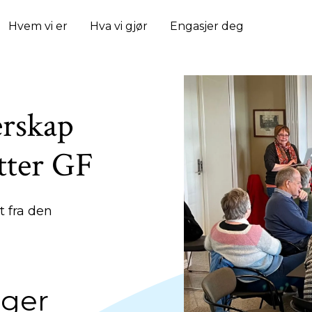
Hvem vi er
Hva vi gjør
Engasjer deg
rskap
tter GF
t fra den
nger