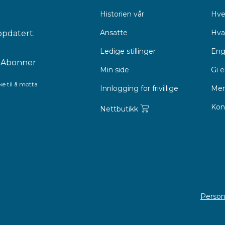
Historien vår
Hve
Ansatte
Hva 
ppdatert.
Ledige stillinger
Eng
Min side
Gi 
e til å motta
Innlogging for frivillige
Men
Kon
Nettbutikk
Person