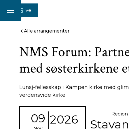
Gi en gave
Alle arrangementer
NMS Forum: Partne
med søsterkirkene e
Lunsj-fellesskap i Kampen kirke med glim
verdensvide kirke
09
Region
2026
Stava
Nov