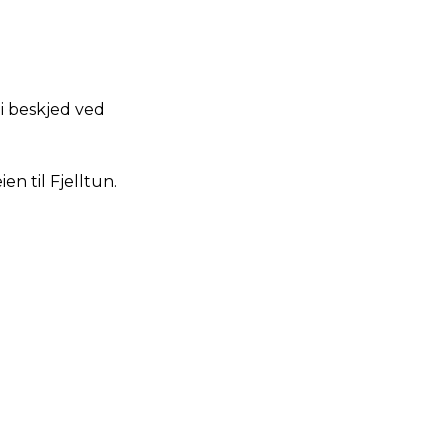
 Gi beskjed ved
n til Fjelltun.