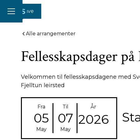
Gi en gave
Alle arrangementer
Fellesskapsdager på 
Velkommen til fellesskapsdagene med Sv
Fjelltun leirsted
Fra
Til
År
St
05
07
2026
May
May