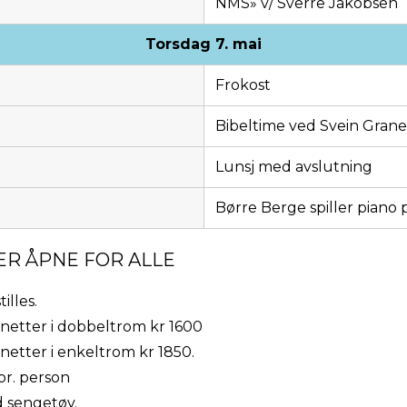
NMS» v/ Sverre Jakobsen
Torsdag 7. mai
Frokost
Bibeltime ved Svein Gran
Lunsj med avslutning
Børre Berge spiller piano 
ER ÅPNE FOR ALLE
illes.
2 netter i dobbeltrom kr 1600
 netter i enkeltrom kr 1850.
pr. person
d sengetøy.