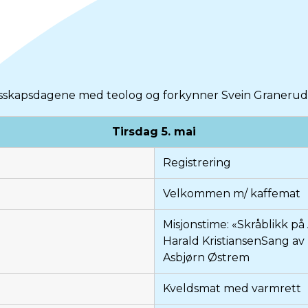
sskapsdagene med teolog og forkynner Svein Granerud p
Tirsdag 5. mai
Registrering
Velkommen m/ kaffemat
Misjonstime: «Skråblikk på
Harald KristiansenSang a
Asbjørn Østrem
Kveldsmat med varmrett