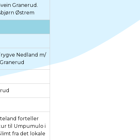
Svein Granerud.
sbjørn Østrem
Trygve Nedland m/
n Granerud
erud
teland forteller
tur til Umpumulo i
Glimt fra det lokale