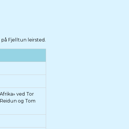
å Fjelltun leirsted.
 Afrika» ved Tor
v Reidun og Tom