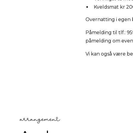
Kveldsmat kr 20
Overnatting i egen b
Påmelding til tlf.: 9
påmelding om event
Vi kan også være beh
arrangement