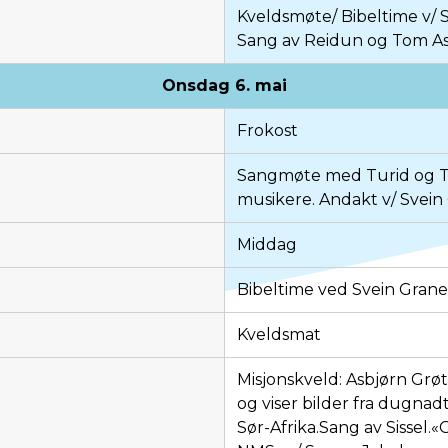
Kveldsmøte/ Bibeltime v/ 
Sang av Reidun og Tom A
Onsdag 6. mai
Frokost
Sangmøte med Turid og 
musikere. Andakt v/ Svei
Middag
Bibeltime ved Svein Gran
Kveldsmat
Misjonskveld: Asbjørn Grøt
og viser bilder fra dugnad
Sør-Afrika.Sang av Sissel.«