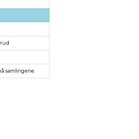
erud
på samlingene.