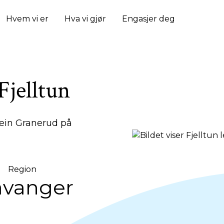
Hvem vi er
Hva vi gjør
Engasjer deg
Fjelltun
ein Granerud på
Region
avanger