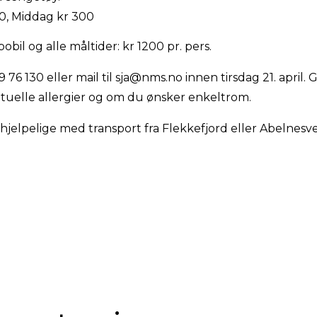
0, Middag kr 300
obil og alle måltider: kr 1200 pr. pers.
59 76 130 eller mail til sja@nms.no innen tirsdag 21. april.
uelle allergier og om du ønsker enkeltrom.
jelpelige med transport fra Flekkefjord eller Abelnesveie