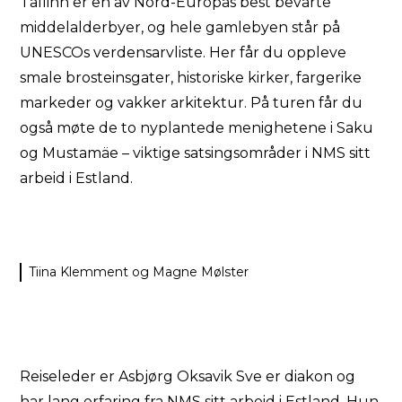
Tallinn er en av Nord-Europas best bevarte
middelalderbyer, og hele gamlebyen står på
UNESCOs verdensarvliste. Her får du oppleve
smale brosteinsgater, historiske kirker, fargerike
markeder og vakker arkitektur. På turen får du
også møte de to nyplantede menighetene i Saku
og Mustamäe – viktige satsingsområder i NMS sitt
arbeid i Estland.
Tiina Klemment og Magne Mølster
Reiseleder er Asbjørg Oksavik Sve er diakon og
har lang erfaring fra NMS sitt arbeid i Estland. Hun