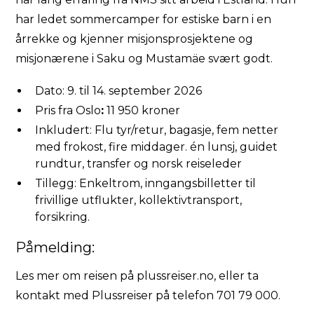
har ledet sommercamper for estiske barn i en
årrekke og kjenner misjonsprosjektene og
misjonærene i Saku og Mustamäe svært godt.
Dato: 9. til 14. september 2026
Pris fra Oslo
:
11 950 kroner
Inkludert: Flu tyr/retur, bagasje, fem netter
med frokost, fire middager. én lunsj, guidet
rundtur, transfer og norsk reiseleder
Tillegg: Enkeltrom, inngangsbilletter til
frivillige utflukter, kollektivtransport,
forsikring.
Påmelding:
Les mer om reisen på
plussreiser.no
, eller ta
kontakt med Plussreiser på telefon 701 79 000.