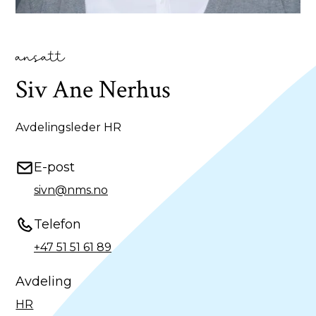
ansatt
Siv Ane Nerhus
Avdelingsleder HR
E-post
sivn@nms.no
Telefon
+47 51 51 61 89
Avdeling
HR