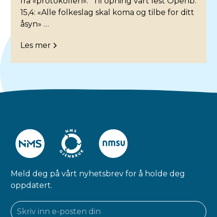
frå «protokollen»: "Til opning vart lest Openb.
15,4: «Alle folkeslag skal koma og tilbe for ditt
åsyn» …
Les mer
Meld deg på vårt nyhetsbrev for å holde deg
oppdatert.