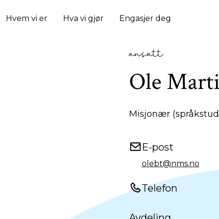
Hvem vi er
Hva vi gjør
Engasjer deg
ansatt
Ole Marti
Misjonær (språkstud
E-post
olebt@nms.no
Telefon
Avdeling