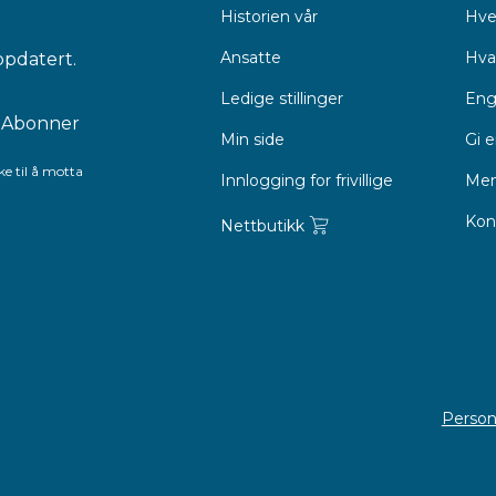
Historien vår
Hve
Ansatte
Hva 
ppdatert.
Ledige stillinger
Eng
Min side
Gi 
e til å motta
Innlogging for frivillige
Men
Kon
Nettbutikk
Person