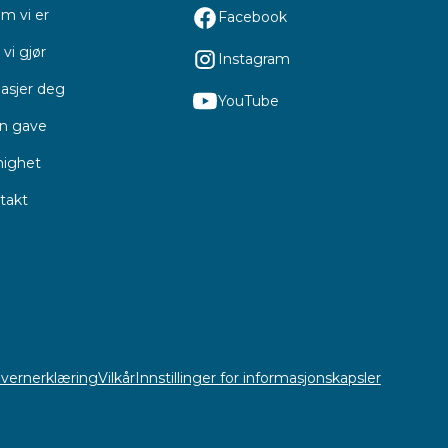
m vi er
Facebook
vi gjør
Instagram
asjer deg
YouTube
en gave
ighet
takt
vernerklæring
Vilkår
Innstillinger for informasjonskapsler