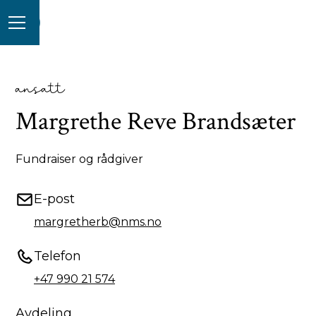
ansatt
Margrethe Reve Brandsæter
Fundraiser og rådgiver
E-post
margretherb@nms.no
Telefon
+47 990 21 574
Avdeling