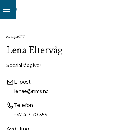
ansatt
Lena Eltervåg
Spesialrådgiver
E-post
lenae@nms.no
Telefon
+47 413 70 355
Avdeling