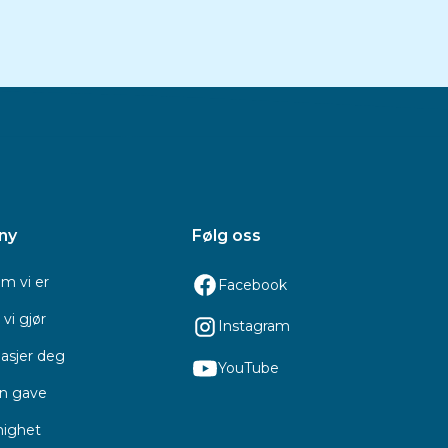
ny
Følg oss
m vi er
Facebook
vi gjør
Instagram
asjer deg
YouTube
en gave
ighet