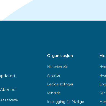
Organisasjon
Me
Historien vår
Hve
Ansatte
Hva 
ppdatert.
Ledige stillinger
Eng
Min side
Gi 
e til å motta
Innlogging for frivillige
Men