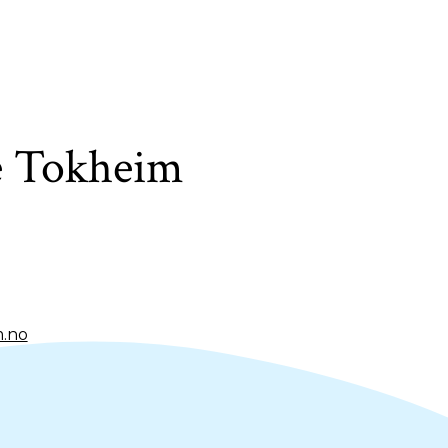
e Tokheim
.no