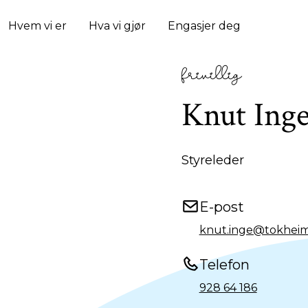
Hvem vi er
Hva vi gjør
Engasjer deg
frivillig
Knut Ing
Styreleder
E-post
knut.inge@tokheim
Telefon
928 64 186